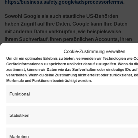
https://business.safety.google/adsprocessorterms/
.
Sowohl Google als auch staatliche US-Behörden
haben Zugriff auf Ihre Daten. Google kann Ihre Daten
mit anderen Daten verknüpfen, wie beispielsweise
Ihrem Suchverlauf, Ihren persönlichen Accounts, Ihren
Nutzungsdaten anderer Geräte sowie allen anderen
Cookie-Zustimmung verwalten
Daten, die Google zu Ihnen vorliegen hat.
Um dir ein optimales Erlebnis zu bieten, verwenden wir Technologien wie C
Geräteinformationen zu speichern und/oder darauf zuzugreifen. Wenn du d
IP-Anonymisierung
zustimmst, können wir Daten wie das Surfverhalten oder eindeutige IDs auf
verarbeiten. Wenn du deine Zustimmung nicht erteilst oder zurückziehst, 
Auf dieser Website ist die IP-Anonymisierung aktiviert.
Merkmale und Funktionen beeinträchtigt werden.
Dadurch kürzt Google Ihre IP-Adresse innerhalb von
Funktional
Mitgliedstaaten der Europäischen Union oder in
anderen Vertragsstaaten des Abkommens über den
Europäischen Wirtschaftsraum zuvor.
Statistiken
Nur in Ausnahmefällen übermitteln wir die volle IP-
Adresse an einen Server von Google in den USA und
Marketing