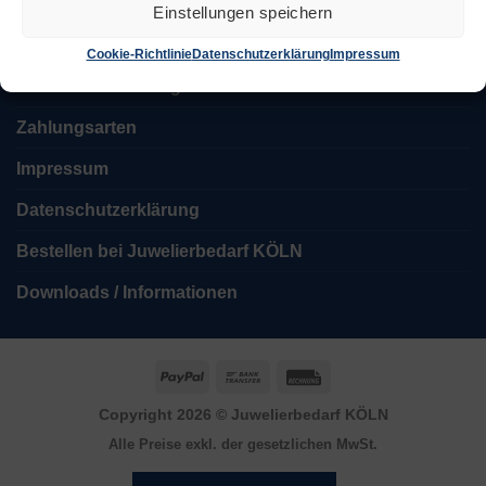
AGB
Einstellungen speichern
Zahlung und Versand
Cookie-Richtlinie
Datenschutzerklärung
Impressum
Widerrufsbelehrung
Zahlungsarten
Impressum
Datenschutzerklärung
Bestellen bei Juwelierbedarf KÖLN
Downloads / Informationen
PayPal
Bank
Rechung
Transfer
Copyright 2026 ©
Juwelierbedarf KÖLN
Alle Preise exkl. der gesetzlichen MwSt.