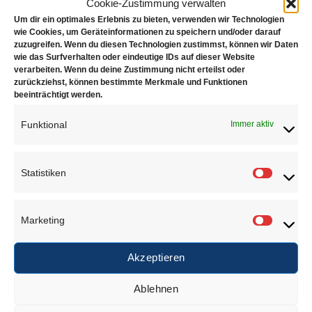
Cookie-Zustimmung verwalten
Über uns
Um dir ein optimales Erlebnis zu bieten, verwenden wir Technologien
wie Cookies, um Geräteinformationen zu speichern und/oder darauf
zuzugreifen. Wenn du diesen Technologien zustimmst, können wir Daten
wie das Surfverhalten oder eindeutige IDs auf dieser Website
verarbeiten. Wenn du deine Zustimmung nicht erteilst oder
zurückziehst, können bestimmte Merkmale und Funktionen
Anschrift
beeinträchtigt werden.
Juwelierbedarf KÖLN
Funktional
Immer aktiv
Özcan Tekin
Keupstr. 52 – 54
Statistiken
Statisti
51063 Köln
Tel.: 0221 / 12 06 35 35
Marketing
info@juwelierbedarf-koeln.de
Marketi
Akzeptieren
Informationen
Ablehnen