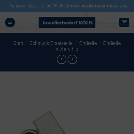
Zum
Telefon: 0221 / 12 06 35 35 | info@juwelierbedarf-koeln.de
Inhalt
springen
Start
/
Schmuck Ersatzteile
/
Endteile
/
Endteile
mehrreihig