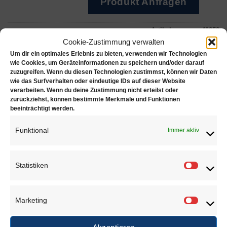
Produkt Anfragen
Artikelnummer:
42858
Cookie-Zustimmung verwalten
Um dir ein optimales Erlebnis zu bieten, verwenden wir Technologien
wie Cookies, um Geräteinformationen zu speichern und/oder darauf
zuzugreifen. Wenn du diesen Technologien zustimmst, können wir Daten
wie das Surfverhalten oder eindeutige IDs auf dieser Website
Beschreibung
verarbeiten. Wenn du deine Zustimmung nicht erteilst oder
zurückziehst, können bestimmte Merkmale und Funktionen
Zusätzliche Informationen
beeinträchtigt werden.
925 Sterling Silber 4-reihige Endteile
Funktional
Immer aktiv
Breite: 19.5 mm
Statistiken
Statisti
ÄHNLICHE PRODUKTE
Marketing
Marketi