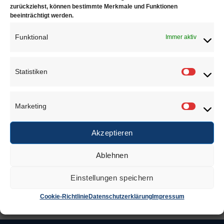
8160
8162
zurückziehst, können bestimmte Merkmale und Funktionen
€
37,90
€
48,95
beeinträchtigt werden.
Zur Wunschliste
Zur Wunschliste
Funktional
Immer aktiv
Statistiken
Statisti
Marketing
Marketi
Akzeptieren
Seitenschneider
8164
Ablehnen
€
47,90
Einstellungen speichern
Zur Wunschliste
Cookie-Richtlinie
Datenschutzerklärung
Impressum