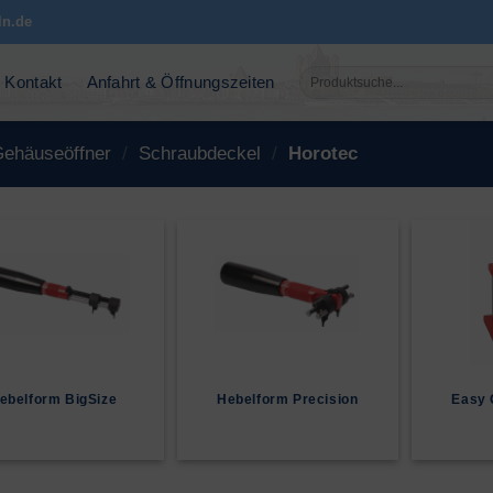
ln.de
Suchen
Kontakt
Anfahrt & Öffnungszeiten
nach:
ehäuseöffner
/
Schraubdeckel
/
Horotec
ebelform BigSize
Hebelform Precision
Easy 