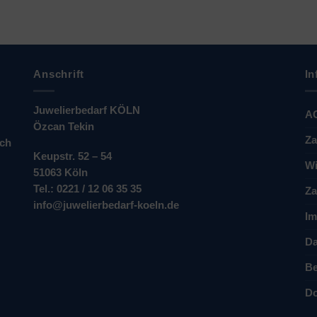
Anschrift
In
Juwelierbedarf KÖLN
A
Özcan Tekin
Za
ich
Keupstr. 52 – 54
Wi
51063 Köln
Tel.: 0221 / 12 06 35 35
Za
info@juwelierbedarf-koeln.de
Im
Da
Be
Do