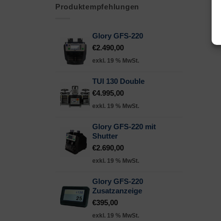
Produktempfehlungen
Glory GFS-220
€
2.490,00
exkl. 19 % MwSt.
TUI 130 Double
€
4.995,00
exkl. 19 % MwSt.
Glory GFS-220 mit
Shutter
€
2.690,00
exkl. 19 % MwSt.
Glory GFS-220
Zusatzanzeige
€
395,00
exkl. 19 % MwSt.