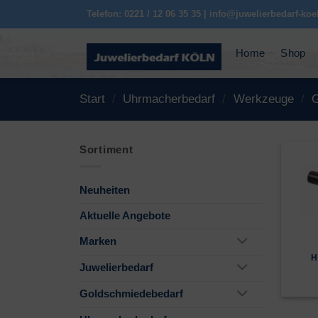
Zum
Telefon: 0221 / 12 06 35 35 | info@juwelierbedarf-koe
Inhalt
springen
Home
Shop
Start
/
Uhrmacherbedarf
/
Werkzeuge
/
G
Sortiment
Neuheiten
Aktuelle Angebote
Marken
H
Juwelierbedarf
Goldschmiedebedarf