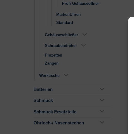
Profi Gehäuseöffner
MarkenUhren
Standard
Gehäuseschließer
Schraubendreher
Pinzetten
Zangen
Werktische
Batterien
Schmuck
Schmuck Ersatzteile
Ohrloch-/ Nasenstechen