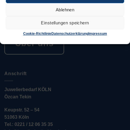
in Deutschland sind in ein weltweites Netzwerk von
Unternehmen eingebunden, die sich alle demselben
Ablehnen
Ziel verschrieben haben. Konsequente Orientierung an
Einstellungen speichern
den Bedürfnissen des Kunden.
Cookie-Richtlinie
Datenschutzerklärung
Impressum
Über uns
Anschrift
Juwelierbedarf KÖLN
Özcan Tekin
Keupstr. 52 – 54
51063 Köln
Tel.: 0221 / 12 06 35 35