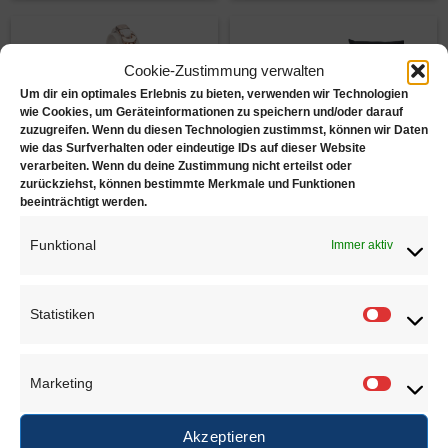
Cookie-Zustimmung verwalten
Um dir ein optimales Erlebnis zu bieten, verwenden wir Technologien
wie Cookies, um Geräteinformationen zu speichern und/oder darauf
zuzugreifen. Wenn du diesen Technologien zustimmst, können wir Daten
wie das Surfverhalten oder eindeutige IDs auf dieser Website
verarbeiten. Wenn du deine Zustimmung nicht erteilst oder
Uhren +
Kissen 4er Pack
zurückziehst, können bestimmte Merkmale und Funktionen
Armreifen 7040
beeinträchtigt werden.
€
5,35
€
7,95
Funktional
Immer aktiv
Zur Wunschliste
Zur Wunschliste
Statistiken
Statisti
Juwelierbedarf KÖLN
Marketing
Marketi
Juwelierbedarf KÖLN und seine operativen Einheiten
Akzeptieren