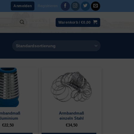
Registrieren
Anmelden
Warenkorb /
€
0,00
rmbandmaß
Armbandmaß
luminium
einzeln Stahl
€
22,50
€
34,50