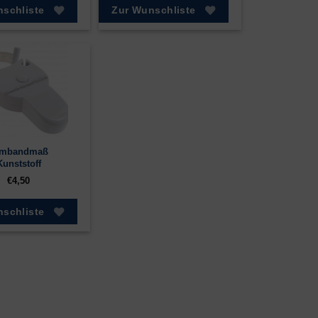
schliste
Zur Wunschliste
rmbandmaß
Kunststoff
€
4,50
schliste