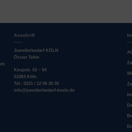
Anschrift
In
Juwelierbedarf KÖLN
A
Özcan Tekin
Za
ich
Keupstr. 52 – 54
Wi
51063 Köln
Tel.: 0221 / 12 06 35 35
Za
info@juwelierbedarf-koeln.de
Im
Da
Be
Do