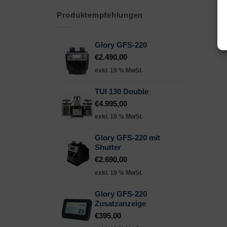
Produktempfehlungen
Glory GFS-220
€
2.490,00
exkl. 19 % MwSt.
TUI 130 Double
€
4.995,00
exkl. 19 % MwSt.
Glory GFS-220 mit
Shutter
€
2.690,00
exkl. 19 % MwSt.
Glory GFS-220
Zusatzanzeige
€
395,00