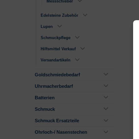
Messschieber
Edelsteine Zubehör
Lupen
Schmuckpflege
Hilfsmittel Verkauf
Versandartikeln
Goldschmiedebedarf
Uhrmacherbedarf
Batterien
Schmuck
Schmuck Ersatzteile
Ohrloch-/ Nasenstechen