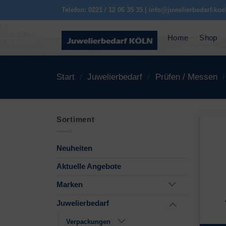
Zum
Telefon: 0221 / 12 06 35 35 | info@juwelierbedarf-koe
Inhalt
springen
Home
Shop
Start
/
Juwelierbedarf
/
Prüfen / Messen
/
Sortiment
Neuheiten
Aktuelle Angebote
Marken
Juwelierbedarf
Verpackungen