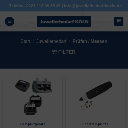
Zum
Telefon: 0221 / 12 06 35 35 | info@juwelierbedarf-koeln.de
Inhalt
springen
Start
/
Juwelierbedarf
/
Prüfen / Messen
FILTER
Geldprüfgeräte
Edelsteinprüfer