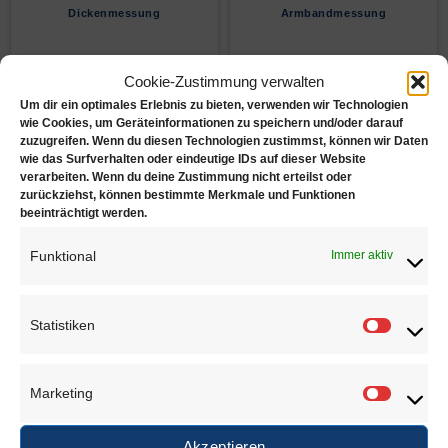
Dickenmessung
Armbandmessung
Cookie-Zustimmung verwalten
Um dir ein optimales Erlebnis zu bieten, verwenden wir Technologien
wie Cookies, um Geräteinformationen zu speichern und/oder darauf
zuzugreifen. Wenn du diesen Technologien zustimmst, können wir Daten
wie das Surfverhalten oder eindeutige IDs auf dieser Website
verarbeiten. Wenn du deine Zustimmung nicht erteilst oder
zurückziehst, können bestimmte Merkmale und Funktionen
beeinträchtigt werden.
Ringmessung
Messschieber
Funktional
Immer aktiv
Statistiken
Statisti
Marketing
Juwelierbedarf KÖLN
Marketi
Akzeptieren