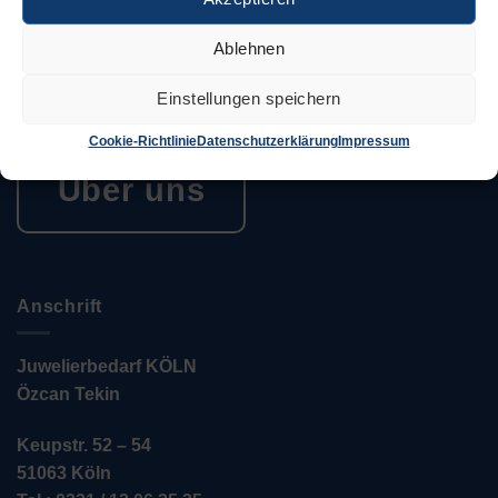
Juwelierbedarf KÖLN und seine operativen Einheiten
in Deutschland sind in ein weltweites Netzwerk von
Ablehnen
Unternehmen eingebunden, die sich alle demselben
Ziel verschrieben haben. Konsequente Orientierung an
Einstellungen speichern
den Bedürfnissen des Kunden.
Cookie-Richtlinie
Datenschutzerklärung
Impressum
Über uns
Anschrift
Juwelierbedarf KÖLN
Özcan Tekin
Keupstr. 52 – 54
51063 Köln