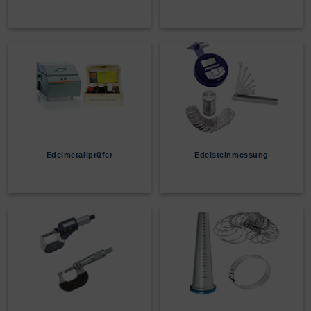
Edelmetallprüfer
Edelsteinmessung