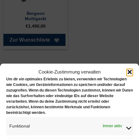
Bergeon
Multigerät
€
1.490,00
Zur Wunschliste
Cookie-Zustimmung verwalten
Juwelierbedarf KÖLN
Um dir ein optimales Erlebnis zu bieten, verwenden wir Technologien
wie Cookies, um Geräteinformationen zu speichern und/oder darauf
zuzugreifen. Wenn du diesen Technologien zustimmst, können wir Daten
Juwelierbedarf KÖLN und seine operativen Einheiten
wie das Surfverhalten oder eindeutige IDs auf dieser Website
verarbeiten. Wenn du deine Zustimmung nicht erteilst oder
in Deutschland sind in ein weltweites Netzwerk von
zurückziehst, können bestimmte Merkmale und Funktionen
Unternehmen eingebunden, die sich alle demselben
beeinträchtigt werden.
Ziel verschrieben haben. Konsequente Orientierung an
den Bedürfnissen des Kunden.
Funktional
Immer aktiv