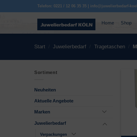
Zum
Telefon: 0221 / 12 06 35 35 | info@juwelierbedarf-koe
Inhalt
springen
Home
Shop
Start
/
Juwelierbedarf
/
Tragetaschen
/
M
Sortiment
Neuheiten
Aktuelle Angebote
Marken
Juwelierbedarf
Verpackungen