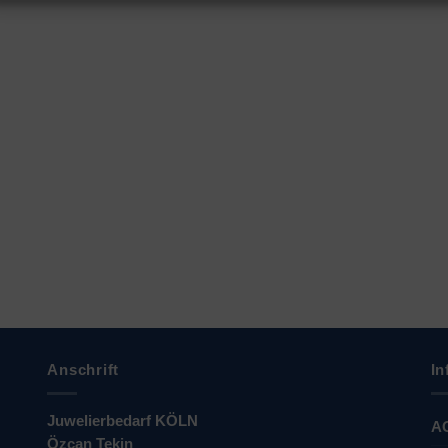
Anschrift
In
Juwelierbedarf KÖLN
A
Özcan Tekin