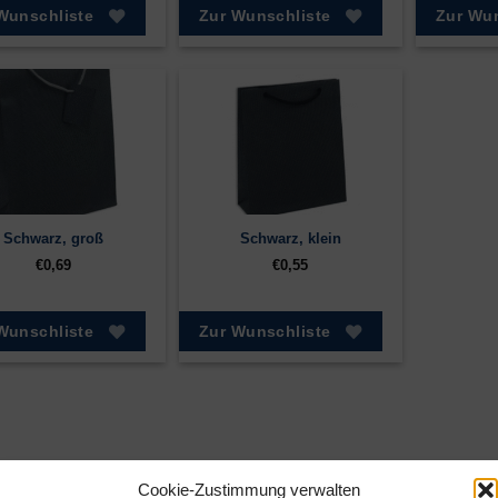
Wunschliste
Zur Wunschliste
Zur Wun
Schwarz, groß
Schwarz, klein
€
0,69
€
0,55
Wunschliste
Zur Wunschliste
Cookie-Zustimmung verwalten