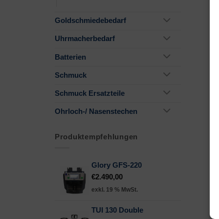
Goldschmiedebedarf
Uhrmacherbedarf
Batterien
Schmuck
Schmuck Ersatzteile
Ohrloch-/ Nasenstechen
Produktempfehlungen
Glory GFS-220
€
2.490,00
exkl. 19 % MwSt.
TUI 130 Double