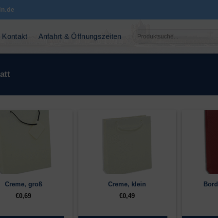
ln.de
Suchen
Kontakt
Anfahrt & Öffnungszeiten
nach:
att
Creme, groß
Creme, klein
Bord
€
0,69
€
0,49