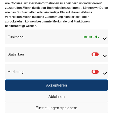
wie Cookies, um Geräteinformationen zu speichern und/oder darauf
zuzugreifen. Wenn du diesen Technologien zustimmst, können wir Daten
Rührstäbe
Hitzehandschuhe
wie das Surfverhalten oder eindeutige IDs auf dieser Website
verarbeiten. Wenn du deine Zustimmung nicht erteilst oder
zurückziehst, können bestimmte Merkmale und Funktionen
beeinträchtigt werden.
Funktional
Immer aktiv
Juwelierbedarf KÖLN
Statistiken
Statisti
Juwelierbedarf KÖLN und seine operativen Einheiten
in Deutschland sind in ein weltweites Netzwerk von
Unternehmen eingebunden, die sich alle demselben
Marketing
Marketi
Ziel verschrieben haben. Konsequente Orientierung an
den Bedürfnissen des Kunden.
Akzeptieren
Ablehnen
Über uns
Einstellungen speichern