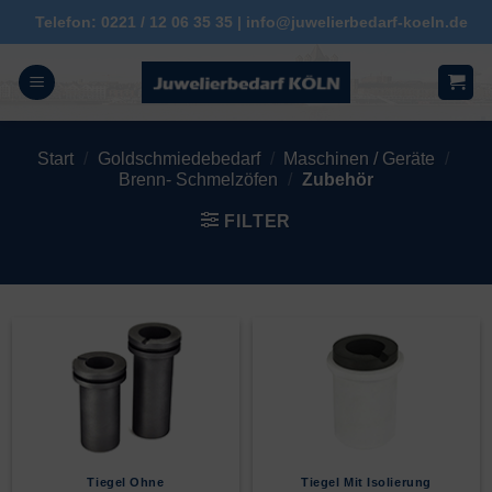
Zum
Telefon: 0221 / 12 06 35 35 | info@juwelierbedarf-koeln.de
Inhalt
springen
Start
/
Goldschmiedebedarf
/
Maschinen / Geräte
/
Brenn- Schmelzöfen
/
Zubehör
FILTER
Tiegel Ohne
Tiegel Mit Isolierung