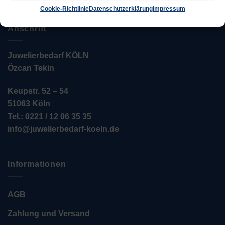
Cookie-Richtlinie
Datenschutzerklärung
Impressum
Anschrift
Juwelierbedarf KÖLN
Özcan Tekin
Keupstr. 52 – 54
51063 Köln
Tel.: 0221 / 12 06 35 35
info@juwelierbedarf-koeln.de
Informationen
AGB
Zahlung und Versand