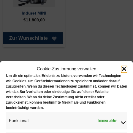
Induret MINI
€
11.800,00
Zur Wunschliste
Cookie-Zustimmung verwalten
Juwelierbedarf KÖLN
Um dir ein optimales Erlebnis zu bieten, verwenden wir Technologien
wie Cookies, um Geräteinformationen zu speichern und/oder darauf
zuzugreifen. Wenn du diesen Technologien zustimmst, können wir Daten
Juwelierbedarf KÖLN und seine operativen Einheiten
wie das Surfverhalten oder eindeutige IDs auf dieser Website
verarbeiten. Wenn du deine Zustimmung nicht erteilst oder
in Deutschland sind in ein weltweites Netzwerk von
zurückziehst, können bestimmte Merkmale und Funktionen
Unternehmen eingebunden, die sich alle demselben
beeinträchtigt werden.
Ziel verschrieben haben. Konsequente Orientierung an
den Bedürfnissen des Kunden.
Funktional
Immer aktiv