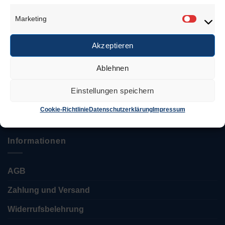
Anschrift
Marketing
Marketi
Juwelierbedarf KÖLN
Özcan Tekin
Akzeptieren
Ablehnen
Keupstr. 52 – 54
51063 Köln
Einstellungen speichern
Tel.: 0221 / 12 06 35 35
info@juwelierbedarf-koeln.de
Cookie-Richtlinie
Datenschutzerklärung
Impressum
Informationen
AGB
Zahlung und Versand
Widerrufsbelehrung