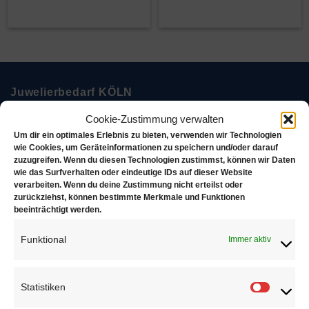
Juwelierbedarf KÖLN
Cookie-Zustimmung verwalten
Juwelierbedarf KÖLN und seine operativen Einheiten
Um dir ein optimales Erlebnis zu bieten, verwenden wir Technologien
in Deutschland sind in ein weltweites Netzwerk von
wie Cookies, um Geräteinformationen zu speichern und/oder darauf
zuzugreifen. Wenn du diesen Technologien zustimmst, können wir Daten
Unternehmen eingebunden, die sich alle demselben
wie das Surfverhalten oder eindeutige IDs auf dieser Website
Ziel verschrieben haben. Konsequente Orientierung an
verarbeiten. Wenn du deine Zustimmung nicht erteilst oder
zurückziehst, können bestimmte Merkmale und Funktionen
den Bedürfnissen des Kunden.
beeinträchtigt werden.
Über uns
Funktional
Immer aktiv
Statistiken
Statisti