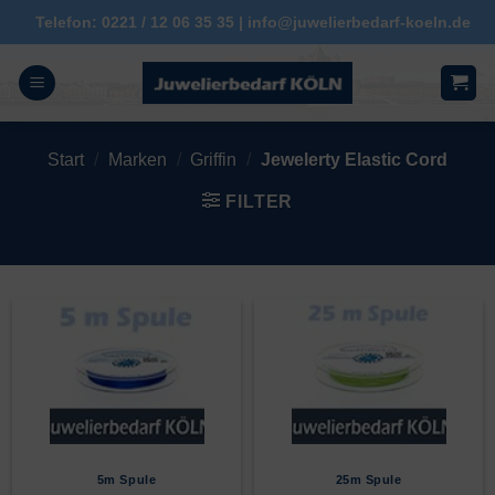
Zum
Telefon: 0221 / 12 06 35 35 | info@juwelierbedarf-koeln.de
Inhalt
springen
Start
/
Marken
/
Griffin
/
Jewelerty Elastic Cord
FILTER
5m Spule
25m Spule