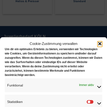
Helios & Preisser
Standard
Juwelierbedarf KÖLN
Cookie-Zustimmung verwalten
Juwelierbedarf KÖLN und seine operativen Einheiten
Um dir ein optimales Erlebnis zu bieten, verwenden wir Technologien
wie Cookies, um Geräteinformationen zu speichern und/oder darauf
in Deutschland sind in ein weltweites Netzwerk von
zuzugreifen. Wenn du diesen Technologien zustimmst, können wir Daten
Unternehmen eingebunden, die sich alle demselben
wie das Surfverhalten oder eindeutige IDs auf dieser Website
verarbeiten. Wenn du deine Zustimmung nicht erteilst oder
Ziel verschrieben haben. Konsequente Orientierung an
zurückziehst, können bestimmte Merkmale und Funktionen
den Bedürfnissen des Kunden.
beeinträchtigt werden.
Funktional
Immer aktiv
Über uns
Statistiken
Statisti