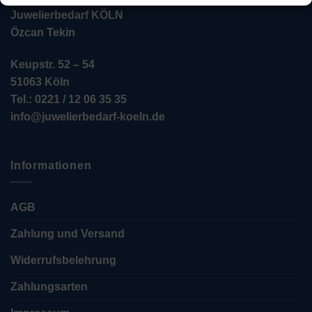
Juwelierbedarf KÖLN
Özcan Tekin
Keupstr. 52 – 54
51063 Köln
Tel.: 0221 / 12 06 35 35
info@juwelierbedarf-koeln.de
Informationen
AGB
Zahlung und Versand
Widerrufsbelehrung
Zahlungsarten