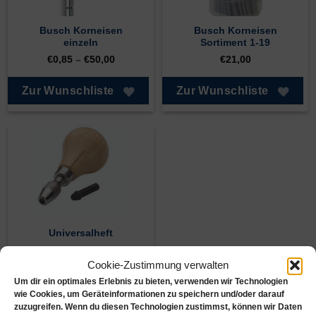
Busch Korneisen
Busch Korneisen
einzeln
Sortiment 1-19
€
0,85
–
€
50,00
€
21,00
Zur Wunschliste
Zur Wunschliste
Universalheft
€
7,15
Cookie-Zustimmung verwalten
Um dir ein optimales Erlebnis zu bieten, verwenden wir Technologien
Zur Wunschliste
wie Cookies, um Geräteinformationen zu speichern und/oder darauf
zuzugreifen. Wenn du diesen Technologien zustimmst, können wir Daten