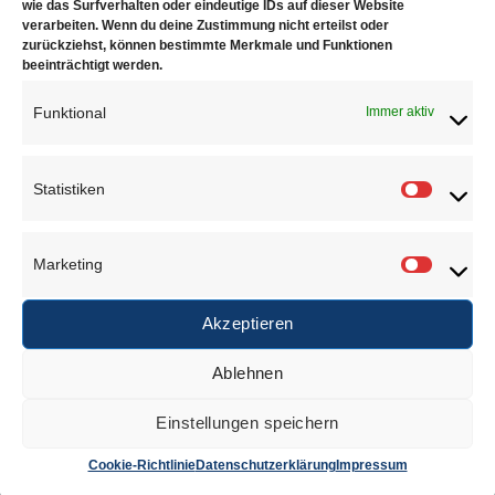
wie das Surfverhalten oder eindeutige IDs auf dieser Website
verarbeiten. Wenn du deine Zustimmung nicht erteilst oder
zurückziehst, können bestimmte Merkmale und Funktionen
beeinträchtigt werden.
Juwelierbedarf KÖLN
Funktional
Immer aktiv
Juwelierbedarf KÖLN und seine operativen Einheiten
in Deutschland sind in ein weltweites Netzwerk von
Statistiken
Statisti
Unternehmen eingebunden, die sich alle demselben
Ziel verschrieben haben. Konsequente Orientierung an
Marketing
den Bedürfnissen des Kunden.
Marketi
Akzeptieren
Über uns
Ablehnen
Einstellungen speichern
Anschrift
Cookie-Richtlinie
Datenschutzerklärung
Impressum