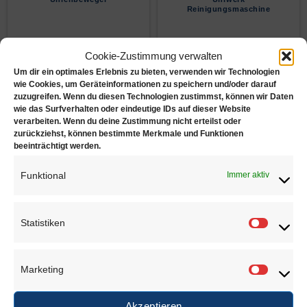
Reinigungsmaschine
Cookie-Zustimmung verwalten
Um dir ein optimales Erlebnis zu bieten, verwenden wir Technologien
wie Cookies, um Geräteinformationen zu speichern und/oder darauf
zuzugreifen. Wenn du diesen Technologien zustimmst, können wir Daten
wie das Surfverhalten oder eindeutige IDs auf dieser Website
verarbeiten. Wenn du deine Zustimmung nicht erteilst oder
zurückziehst, können bestimmte Merkmale und Funktionen
beeinträchtigt werden.
Entmagnetisiergerät
Dichtigkeits-
Prüfgeräte
Funktional
Immer aktiv
Statistiken
Statisti
Marketing
Juwelierbedarf KÖLN
Marketi
Akzeptieren