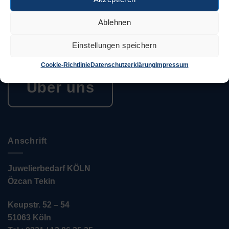
Juwelierbedarf KÖLN und seine operativen Einheiten
in Deutschland sind in ein weltweites Netzwerk von
Ablehnen
Unternehmen eingebunden, die sich alle demselben
Ziel verschrieben haben. Konsequente Orientierung an
Einstellungen speichern
den Bedürfnissen des Kunden.
Cookie-Richtlinie
Datenschutzerklärung
Impressum
Über uns
Anschrift
Juwelierbedarf KÖLN
Özcan Tekin
Keupstr. 52 – 54
51063 Köln