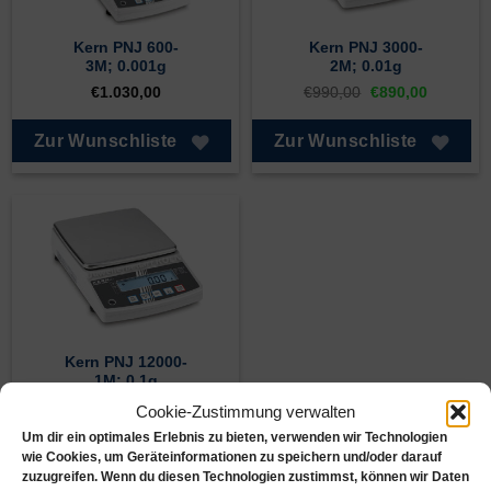
Kern PNJ 600-
Kern PNJ 3000-
3M; 0.001g
2M; 0.01g
Ursprünglicher
Aktuelle
€
1.030,00
€
990,00
€
890,00
Preis
Preis
war:
ist:
€990,00
€890,00.
Zur Wunschliste
Zur Wunschliste
Kern PNJ 12000-
1M; 0.1g
€
950,00
Cookie-Zustimmung verwalten
Um dir ein optimales Erlebnis zu bieten, verwenden wir Technologien
Zur Wunschliste
wie Cookies, um Geräteinformationen zu speichern und/oder darauf
zuzugreifen. Wenn du diesen Technologien zustimmst, können wir Daten