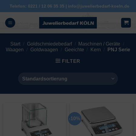
Zum
Telefon: 0221 / 12 06 35 35 | info@juwelierbedarf-koeln.de
Inhalt
springen
Start
/
Goldschmiedebedarf
/
Maschinen / Geräte
/
Waagen
/
Goldwaagen
/
Geeichte
/
Kern
/
PNJ Serie
FILTER
-10%