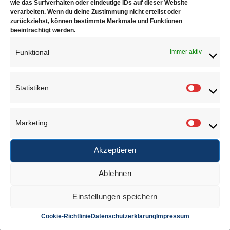
wie das Surfverhalten oder eindeutige IDs auf dieser Website
verarbeiten. Wenn du deine Zustimmung nicht erteilst oder
zurückziehst, können bestimmte Merkmale und Funktionen
beeinträchtigt werden.
Juwelierbedarf KÖLN
Funktional
Immer aktiv
Juwelierbedarf KÖLN und seine operativen Einheiten
in Deutschland sind in ein weltweites Netzwerk von
Statistiken
Statisti
Unternehmen eingebunden, die sich alle demselben
Ziel verschrieben haben. Konsequente Orientierung an
Marketing
den Bedürfnissen des Kunden.
Marketi
Akzeptieren
Über uns
Ablehnen
Einstellungen speichern
Anschrift
Cookie-Richtlinie
Datenschutzerklärung
Impressum