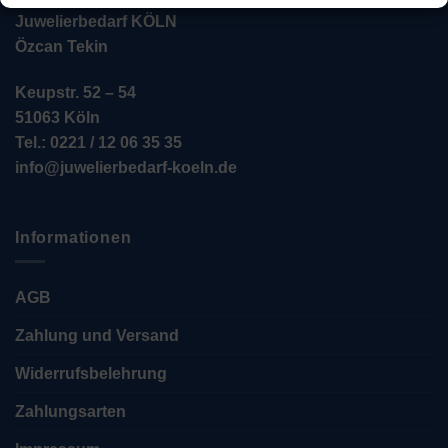
Juwelierbedarf KÖLN
Özcan Tekin
Keupstr. 52 – 54
51063 Köln
Tel.: 0221 / 12 06 35 35
info@juwelierbedarf-koeln.de
Informationen
AGB
Zahlung und Versand
Widerrufsbelehrung
Zahlungsarten