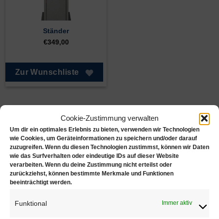
Ständer
€
349,00
Zur Wunschliste
Cookie-Zustimmung verwalten
Um dir ein optimales Erlebnis zu bieten, verwenden wir Technologien
Juwelierbedarf KÖLN
wie Cookies, um Geräteinformationen zu speichern und/oder darauf
zuzugreifen. Wenn du diesen Technologien zustimmst, können wir Daten
wie das Surfverhalten oder eindeutige IDs auf dieser Website
Juwelierbedarf KÖLN und seine operativen Einheiten
verarbeiten. Wenn du deine Zustimmung nicht erteilst oder
in Deutschland sind in ein weltweites Netzwerk von
zurückziehst, können bestimmte Merkmale und Funktionen
beeinträchtigt werden.
Unternehmen eingebunden, die sich alle demselben
Ziel verschrieben haben. Konsequente Orientierung an
Funktional
Immer aktiv
den Bedürfnissen des Kunden.