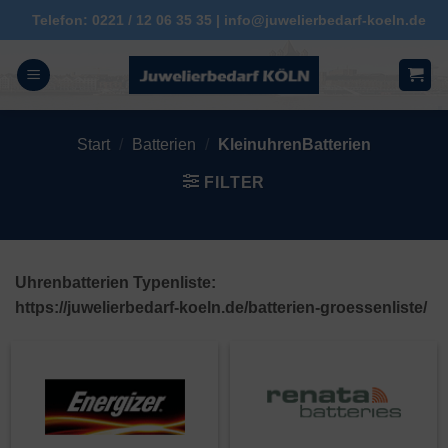
Zum
Telefon: 0221 / 12 06 35 35 | info@juwelierbedarf-koeln.de
Inhalt
springen
Start
/
Batterien
/
KleinuhrenBatterien
FILTER
Uhrenbatterien Typenliste:
https://juwelierbedarf-koeln.de/batterien-groessenliste/