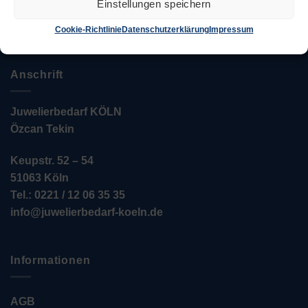
Über uns
Einstellungen speichern
Cookie-Richtlinie
Datenschutzerklärung
Impressum
Anschrift
Juwelierbedarf KÖLN
Özcan Tekin
Keupstr. 52 – 54
51063 Köln
Tel.: 0221 / 12 06 35 35
info@juwelierbedarf-koeln.de
Informationen
AGB