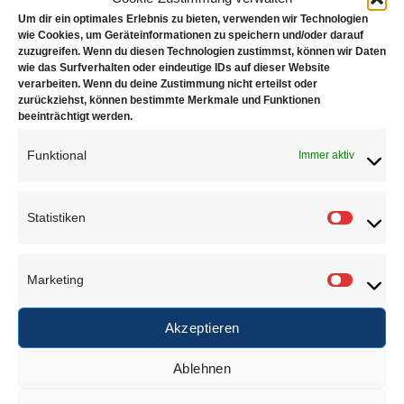
Um dir ein optimales Erlebnis zu bieten, verwenden wir Technologien
wie Cookies, um Geräteinformationen zu speichern und/oder darauf
zuzugreifen. Wenn du diesen Technologien zustimmst, können wir Daten
wie das Surfverhalten oder eindeutige IDs auf dieser Website
Zubehör
verarbeiten. Wenn du deine Zustimmung nicht erteilst oder
zurückziehst, können bestimmte Merkmale und Funktionen
beeinträchtigt werden.
Funktional
Immer aktiv
Juwelierbedarf KÖLN
Statistiken
Statisti
Juwelierbedarf KÖLN und seine operativen Einheiten
Marketing
in Deutschland sind in ein weltweites Netzwerk von
Marketi
Unternehmen eingebunden, die sich alle demselben
Ziel verschrieben haben. Konsequente Orientierung an
Akzeptieren
den Bedürfnissen des Kunden.
Ablehnen