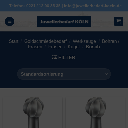
Zum
Telefon: 0221 / 12 06 35 35 | info@juwelierbedarf-koeln.de
Inhalt
springen
Start
/
Goldschmiedebedarf
/
Werkzeuge
/
Bohren /
Fräsen
/
Fräser
/
Kugel
/
Busch
FILTER