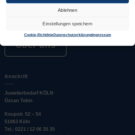
in Deutschland sind in ein weltweites Netzwerk von
Unternehmen eingebunden, die sich alle demselben
Ablehnen
Ziel verschrieben haben. Konsequente Orientierung an
Einstellungen speichern
den Bedürfnissen des Kunden.
Cookie-Richtlinie
Datenschutzerklärung
Impressum
Über uns
Anschrift
Juwelierbedarf KÖLN
Özcan Tekin
Keupstr. 52 – 54
51063 Köln
Tel.: 0221 / 12 06 35 35