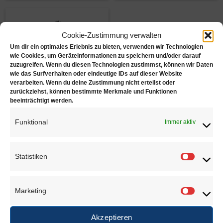
Cookie-Zustimmung verwalten
Um dir ein optimales Erlebnis zu bieten, verwenden wir Technologien
wie Cookies, um Geräteinformationen zu speichern und/oder darauf
zuzugreifen. Wenn du diesen Technologien zustimmst, können wir Daten
wie das Surfverhalten oder eindeutige IDs auf dieser Website
verarbeiten. Wenn du deine Zustimmung nicht erteilst oder
Hartmetall (1AU),
zurückziehst, können bestimmte Merkmale und Funktionen
Form 1HM
beeinträchtigt werden.
€
4,95
–
€
5,60
Funktional
Immer aktiv
Zur Wunschliste
Statistiken
Statisti
Juwelierbedarf KÖLN
Marketing
Marketi
Juwelierbedarf KÖLN und seine operativen Einheiten
Akzeptieren