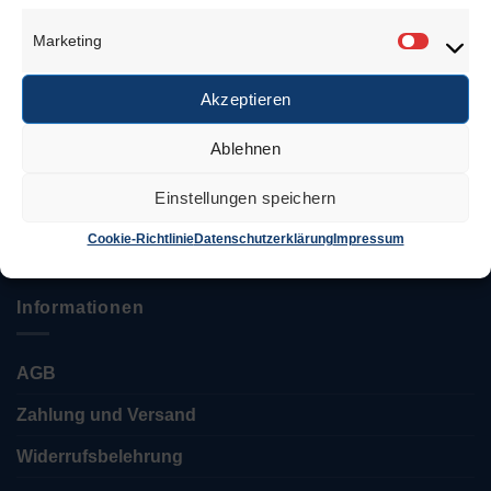
Anschrift
Marketing
Marketi
Juwelierbedarf KÖLN
Özcan Tekin
Akzeptieren
Ablehnen
Keupstr. 52 – 54
51063 Köln
Einstellungen speichern
Tel.: 0221 / 12 06 35 35
info@juwelierbedarf-koeln.de
Cookie-Richtlinie
Datenschutzerklärung
Impressum
Informationen
AGB
Zahlung und Versand
Widerrufsbelehrung