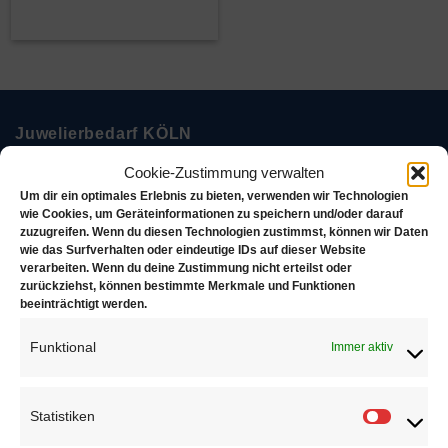
Juwelierbedarf KÖLN
Cookie-Zustimmung verwalten
Juwelierbedarf KÖLN und seine operativen Einheiten
Um dir ein optimales Erlebnis zu bieten, verwenden wir Technologien
in Deutschland sind in ein weltweites Netzwerk von
wie Cookies, um Geräteinformationen zu speichern und/oder darauf
zuzugreifen. Wenn du diesen Technologien zustimmst, können wir Daten
Unternehmen eingebunden, die sich alle demselben
wie das Surfverhalten oder eindeutige IDs auf dieser Website
Ziel verschrieben haben. Konsequente Orientierung an
verarbeiten. Wenn du deine Zustimmung nicht erteilst oder
zurückziehst, können bestimmte Merkmale und Funktionen
den Bedürfnissen des Kunden.
beeinträchtigt werden.
Über uns
Funktional
Immer aktiv
Statistiken
Statisti