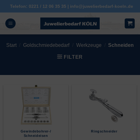
Zum
Telefon: 0221 / 12 06 35 35 | info@juwelierbedarf-koeln.de
Inhalt
springen
Start
/
Goldschmiedebedarf
/
Werkzeuge
/
Schneiden
FILTER
Gewindebohrer-/
Ringschneider
Schneideisen