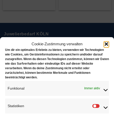
Juwelierbedarf KÖLN
Cookie-Zustimmung verwalten
Juwelierbedarf KÖLN und seine operativen Einheiten
Um dir ein optimales Erlebnis zu bieten, verwenden wir Technologien
in Deutschland sind in ein weltweites Netzwerk von
wie Cookies, um Geräteinformationen zu speichern und/oder darauf
zuzugreifen. Wenn du diesen Technologien zustimmst, können wir Daten
Unternehmen eingebunden, die sich alle demselben
wie das Surfverhalten oder eindeutige IDs auf dieser Website
Ziel verschrieben haben. Konsequente Orientierung an
verarbeiten. Wenn du deine Zustimmung nicht erteilst oder
zurückziehst, können bestimmte Merkmale und Funktionen
den Bedürfnissen des Kunden.
beeinträchtigt werden.
Über uns
Funktional
Immer aktiv
Statistiken
Statisti