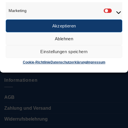
Anschrift
Marketing
Marketi
Juwelierbedarf KÖLN
Özcan Tekin
Akzeptieren
Ablehnen
Keupstr. 52 – 54
51063 Köln
Einstellungen speichern
Tel.: 0221 / 12 06 35 35
info@juwelierbedarf-koeln.de
Cookie-Richtlinie
Datenschutzerklärung
Impressum
Informationen
AGB
Zahlung und Versand
Widerrufsbelehrung