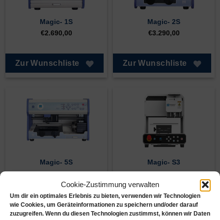
Magic- 1S
Magic- 2S
€
2.690,00
€
3.290,00
Zur Wunschliste
Zur Wunschliste
Magic- 5S
Magic- S3
€
4.790,00
€
3.690,00
Cookie-Zustimmung verwalten
Um dir ein optimales Erlebnis zu bieten, verwenden wir Technologien
Zur Wunschliste
Zur Wunschliste
wie Cookies, um Geräteinformationen zu speichern und/oder darauf
zuzugreifen. Wenn du diesen Technologien zustimmst, können wir Daten