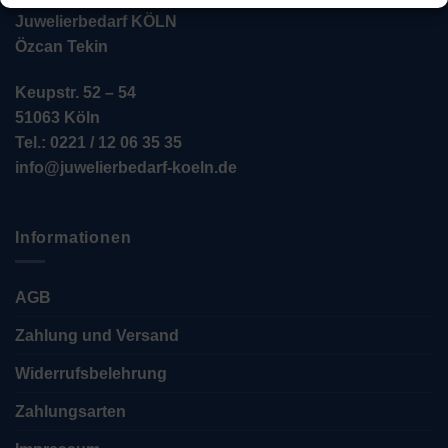
Juwelierbedarf KÖLN
Özcan Tekin
Keupstr. 52 – 54
51063 Köln
Tel.: 0221 / 12 06 35 35
info@juwelierbedarf-koeln.de
Informationen
AGB
Zahlung und Versand
Widerrufsbelehrung
Zahlungsarten