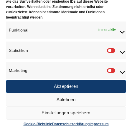
wie das Surfverhalten oder eindeutige IDs auf dieser Website
verarbeiten. Wenn du deine Zustimmung nicht erteilst oder
zurückziehst, können bestimmte Merkmale und Funktionen
beeinträchtigt werden.
Juwelierbedarf KÖLN
Funktional
Immer aktiv
Juwelierbedarf KÖLN und seine operativen Einheiten
in Deutschland sind in ein weltweites Netzwerk von
Statistiken
Statisti
Unternehmen eingebunden, die sich alle demselben
Ziel verschrieben haben. Konsequente Orientierung an
Marketing
den Bedürfnissen des Kunden.
Marketi
Akzeptieren
Über uns
Ablehnen
Einstellungen speichern
Anschrift
Cookie-Richtlinie
Datenschutzerklärung
Impressum