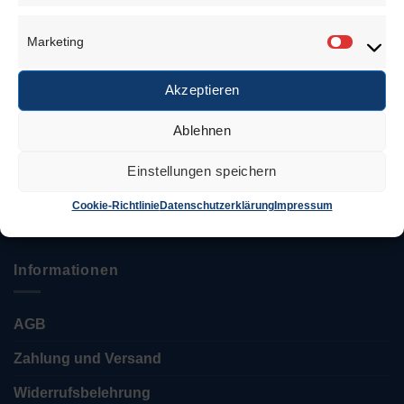
Anschrift
Marketing
Marketi
Juwelierbedarf KÖLN
Akzeptieren
Özcan Tekin
Ablehnen
Keupstr. 52 – 54
51063 Köln
Einstellungen speichern
Tel.: 0221 / 12 06 35 35
Cookie-Richtlinie
Datenschutzerklärung
Impressum
info@juwelierbedarf-koeln.de
Informationen
AGB
Zahlung und Versand
Widerrufsbelehrung