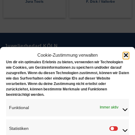
Jura Tools
F. Dick / Vallorbe
Juwelierbedarf KÖLN
Cookie-Zustimmung verwalten
Juwelierbedarf KÖLN und seine operativen Einheiten
Um dir ein optimales Erlebnis zu bieten, verwenden wir Technologien
wie Cookies, um Geräteinformationen zu speichern und/oder darauf
in Deutschland sind in ein weltweites Netzwerk von
zuzugreifen. Wenn du diesen Technologien zustimmst, können wir Daten
Unternehmen eingebunden, die sich alle demselben
wie das Surfverhalten oder eindeutige IDs auf dieser Website
verarbeiten. Wenn du deine Zustimmung nicht erteilst oder
Ziel verschrieben haben. Konsequente Orientierung an
zurückziehst, können bestimmte Merkmale und Funktionen
den Bedürfnissen des Kunden.
beeinträchtigt werden.
Funktional
Immer aktiv
Über uns
Statistiken
Statisti