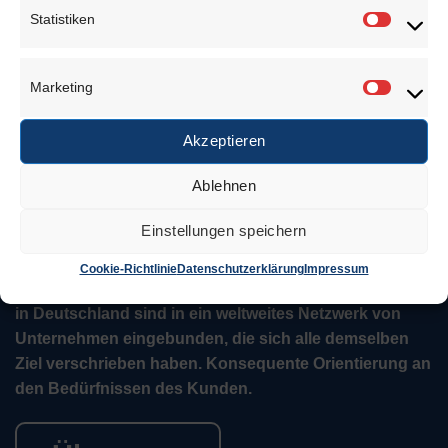
Statistiken
Chrystal 5mm
Chrystal 6mm
Statisti
Palladiumweiß
Palladiumweiß
€
13,20
€
15,70
Marketing
Marketi
Zur Wunschliste
Zur Wunschliste
Akzeptieren
Ablehnen
Einstellungen speichern
Juwelierbedarf KÖLN
Cookie-Richtlinie
Datenschutzerklärung
Impressum
Juwelierbedarf KÖLN und seine operativen Einheiten
in Deutschland sind in ein weltweites Netzwerk von
Unternehmen eingebunden, die sich alle demselben
Ziel verschrieben haben. Konsequente Orientierung an
den Bedürfnissen des Kunden.