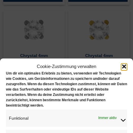
Chrystal 4mm
Chrystal 4mm
Palladiumweiß
Vergoldet
Cookie-Zustimmung verwalten
€
12,50
€
12,90
Um dir ein optimales Erlebnis zu bieten, verwenden wir Technologien
wie Cookies, um Geräteinformationen zu speichern und/oder darauf
Zur Wunschliste
Zur Wunschliste
zuzugreifen. Wenn du diesen Technologien zustimmst, können wir Daten
wie das Surfverhalten oder eindeutige IDs auf dieser Website
verarbeiten. Wenn du deine Zustimmung nicht erteilst oder
zurückziehst, können bestimmte Merkmale und Funktionen
beeinträchtigt werden.
Funktional
Immer aktiv