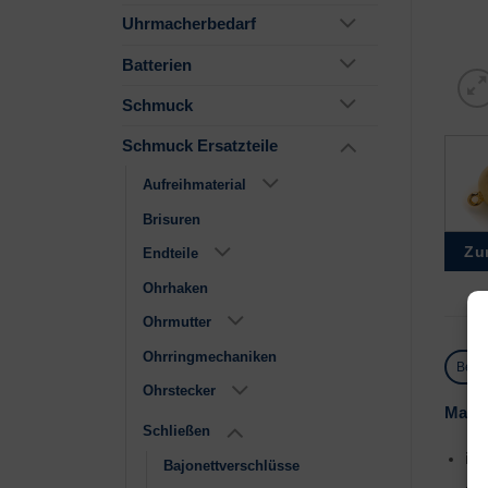
Uhrmacherbedarf
Batterien
Schmuck
Schmuck Ersatzteile
Aufreihmaterial
Brisuren
Zu
Endteile
Ohrhaken
Ohrmutter
Ohrringmechaniken
Besc
Ohrstecker
Magne
Schließen
in
Bajonettverschlüsse