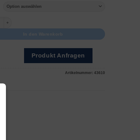
old poliert Menge
In den Warenkorb
Produkt Anfragen
Artikelnummer:
43610