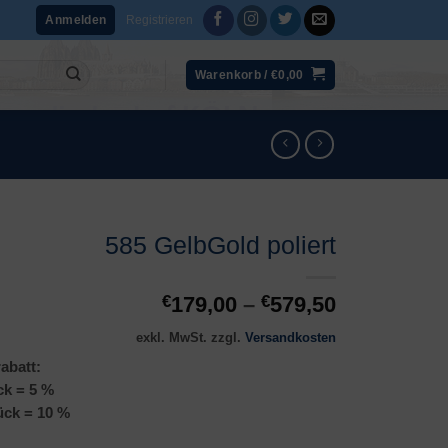
Registrieren
Anmelden
Warenkorb /
€
0,00
585 GelbGold poliert
€
179,00
–
€
579,50
exkl. MwSt.
zzgl.
Versandkosten
abatt:
ck = 5 %
ück = 10 %