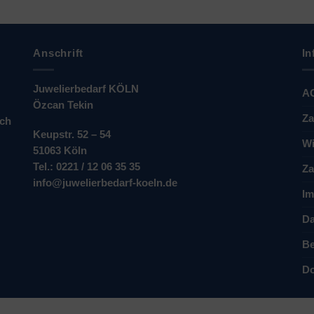
Anschrift
In
Juwelierbedarf KÖLN
A
Özcan Tekin
Za
ich
Keupstr. 52 – 54
Wi
51063 Köln
Tel.: 0221 / 12 06 35 35
Za
info@juwelierbedarf-koeln.de
Im
Da
Be
Do