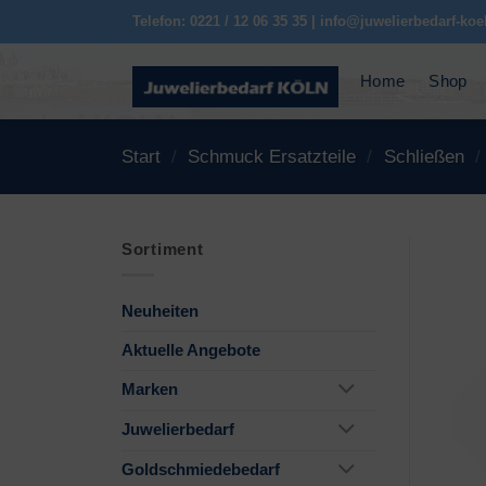
Zum
Telefon: 0221 / 12 06 35 35 | info@juwelierbedarf-koe
Inhalt
springen
Home
Shop
Start
/
Schmuck Ersatzteile
/
Schließen
/
Sortiment
Neuheiten
Aktuelle Angebote
Marken
Juwelierbedarf
Goldschmiedebedarf