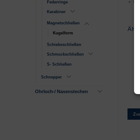
Pol
Federringe
Karabiner
Magnetschließen
ÄH
Kugelform
Schiebeschließen
Schmuckschließen
S- Schließen
Schnepper
13.5 x 6 mm
14.5 x 8 mm
Ohrloch-/ Nasenstechen
€
3,50
–
€
39,50
€
3,60
–
€
59,50
Zur Wunschliste
Zur Wunschliste
Zu