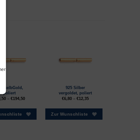
tiken
ting
hern
0 GelbGold,
925 Silber
poliert
vergoldet, poliert
,50
–
€
194,50
€
6,80
–
€
12,35
nschliste
Zur Wunschliste