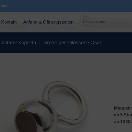
ln.de
Suchen
Kontakt
Anfahrt & Öffnungszeiten
nach:
alotten/ Kapseln
/
Große geschlossene Ösen
Mengenr
ab 5 Stü
ab 10 St