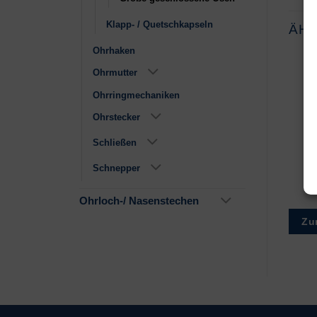
Klapp- / Quetschkapseln
ÄH
Ohrhaken
Ohrmutter
Ohrringmechaniken
Ohrstecker
Schließen
375 (9ct) GelbGold
Messing versilbert
Schnepper
€
7,50
–
€
15,50
€
0,42
–
€
0,69
Ohrloch-/ Nasenstechen
Zur Wunschliste
Zur Wunschliste
Zu