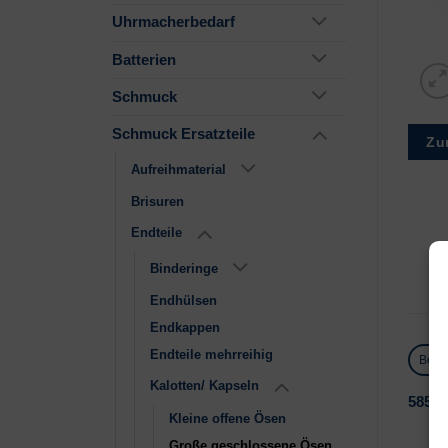
Uhrmacherbedarf
Batterien
Schmuck
Schmuck Ersatzteile
Zu
Aufreihmaterial
Brisuren
Endteile
Binderinge
Endhülsen
Endkappen
Endteile mehrreihig
Besc
Kalotten/ Kapseln
585 (
Kleine offene Ösen
Große geschlossene Ösen