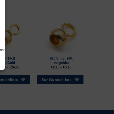
tiken
ting
hern
585 (14ct)
925 Silber 24K
GelbGold
vergoldet
3,50
–
€
24,90
€
2,15
–
€
5,15
nschliste
Zur Wunschliste