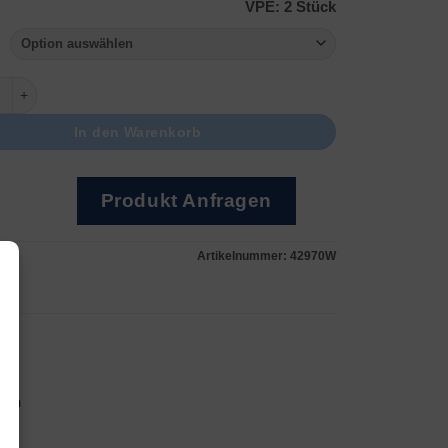
VPE: 2 Stück
) WeißGold Menge
In den Warenkorb
Produkt Anfragen
Artikelnummer:
42970W
sen