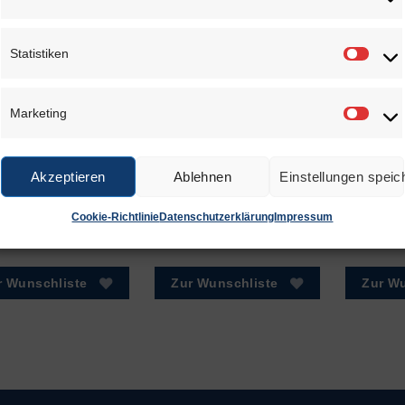
NLICHE PRODUKTE
Statistiken
Statis
Marketing
Marke
Akzeptieren
Ablehnen
Einstellungen speic
925 Silber 24K
925 Silber
Cookie-Richtlinie
Datenschutzerklärung
Impressum
vergoldet, poliert
€
0,55
–
€
3,50
€
1,10
–
€
3,80
€
1
r Wunschliste
Zur Wunschliste
Zur Wu