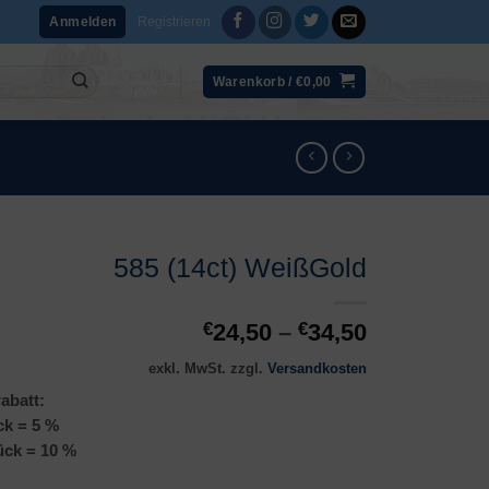
Registrieren
Anmelden
Warenkorb /
€
0,00
585 (14ct) WeißGold
€
24,50
–
€
34,50
exkl. MwSt.
zzgl.
Versandkosten
abatt:
ck = 5 %
ück = 10 %