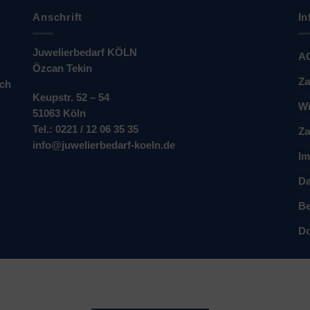
Anschrift
In
Juwelierbedarf KÖLN
A
Özcan Tekin
Za
ich
Keupstr. 52 – 54
Wi
51063 Köln
Tel.: 0221 / 12 06 35 35
Za
info@juwelierbedarf-koeln.de
Im
Da
Be
Do