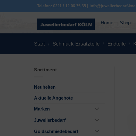
Zum
Telefon: 0221 / 12 06 35 35 | info@juwelierbedarf-koe
Inhalt
springen
Home
Shop
Start
/
Schmuck Ersatzteile
/
Endteile
/
K
Sortiment
Neuheiten
Aktuelle Angebote
Marken
Juwelierbedarf
Goldschmiedebedarf