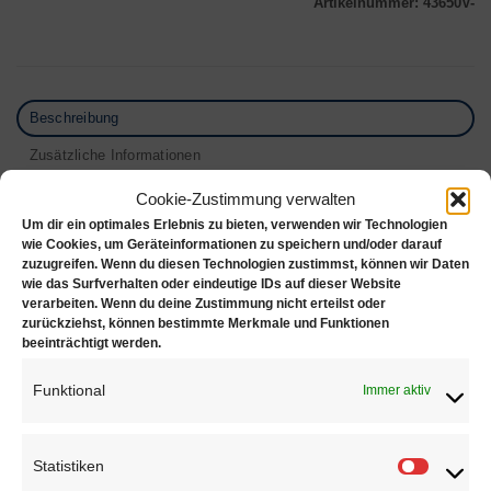
Artikelnummer:
43650V-
Beschreibung
Zusätzliche Informationen
Produktsicherheit
Cookie-Zustimmung verwalten
Um dir ein optimales Erlebnis zu bieten, verwenden wir Technologien
925 Silber Schiebeschließe (Armbandschließe) 2-
wie Cookies, um Geräteinformationen zu speichern und/oder darauf
zuzugreifen. Wenn du diesen Technologien zustimmst, können wir Daten
reihig, 3- reihig, 4- reihig, vergoldet + poliert
wie das Surfverhalten oder eindeutige IDs auf dieser Website
verarbeiten. Wenn du deine Zustimmung nicht erteilst oder
Der ideale Verschluss für zwei- bis vierreihigen
zurückziehst, können bestimmte Merkmale und Funktionen
beeinträchtigt werden.
Schmuck. Die beiden Zylinder schnappen sicher
ineinander. Schiebeschließen eignen sich auch für
Funktional
Immer aktiv
dickere Ketten und Armbänder.
Längen
Statistiken
Statisti
2- reihig: 17.5 mm