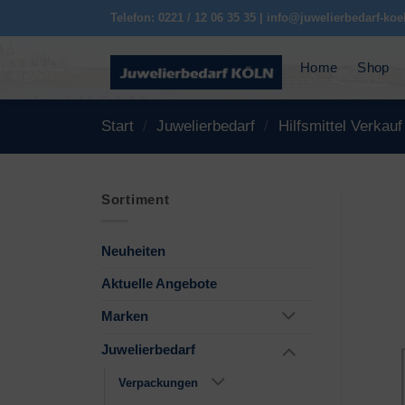
Zum
Telefon: 0221 / 12 06 35 35 | info@juwelierbedarf-koe
Inhalt
springen
Home
Shop
Start
/
Juwelierbedarf
/
Hilfsmittel Verkauf
Sortiment
Neuheiten
Aktuelle Angebote
Marken
Juwelierbedarf
Verpackungen