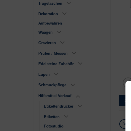
Tragetaschen
Dekoration
Aufbewahren
Waagen
Gravieren
Prüfen / Messen
Edelsteine Zubehör
Lupen
Schmuckpflege
Hilfsmittel Verkauf
Zu
Etikettendrucker
Etiketten
Besc
Fotostudio