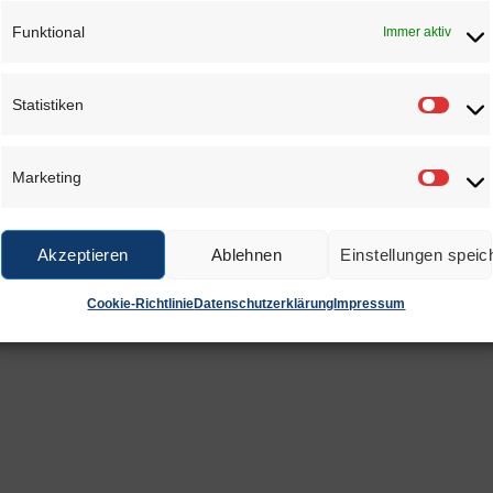
fsrechnungen mit Durchschrift für Schmuck (Gold, Platin, Silb
Funktional
Immer aktiv
Seiten (1. Seite: weiß, Durchschrift: blau)
Statistiken
 DIN A5 (L) 21 x (B) 14,8mm
Statis
Marketing
Marke
Akzeptieren
Ablehnen
Einstellungen speic
Cookie-Richtlinie
Datenschutzerklärung
Impressum