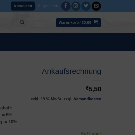
Registrieren
Anmelden
Warenkorb /
€
0,00
Ankaufsrechnung
€
5,50
exkl. 19 % MwSt.
zzgl.
Versandkosten
abatt:
. = 5%
g. = 10%
Auf Lager