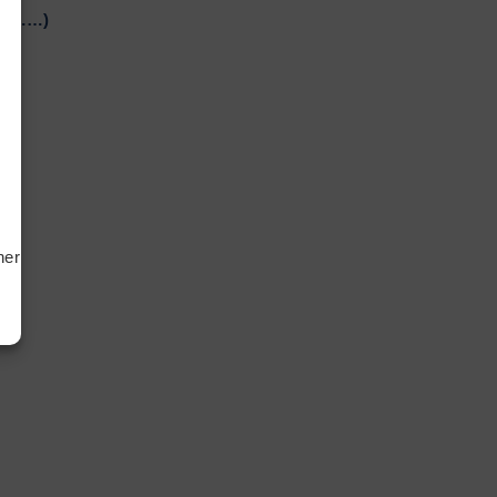
er ……)
tiken
ting
hern