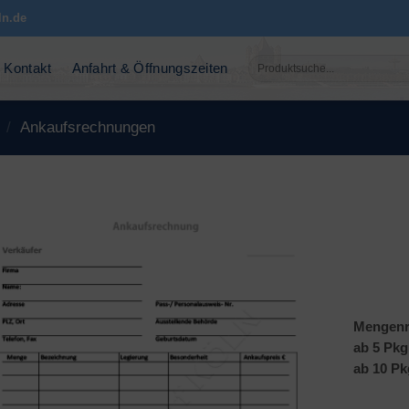
ln.de
Suchen
Kontakt
Anfahrt & Öffnungszeiten
nach:
/
Ankaufsrechnungen
Mengenr
ab 5 Pkg
ab 10 Pk