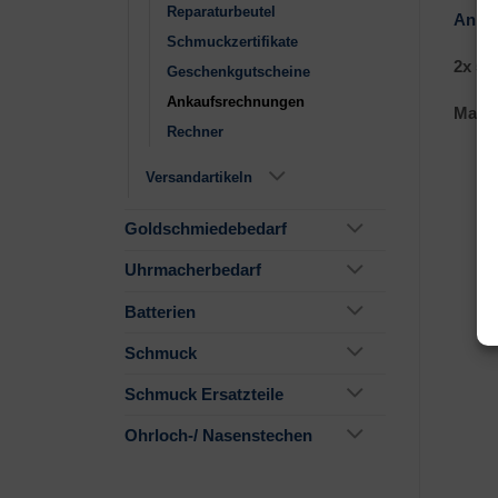
Reparaturbeutel
Ankau
Schmuckzertifikate
2x 50 
Geschenkgutscheine
Ankaufsrechnungen
Maße:
Rechner
Versandartikeln
Goldschmiedebedarf
Uhrmacherbedarf
Batterien
Schmuck
Schmuck Ersatzteile
Ohrloch-/ Nasenstechen