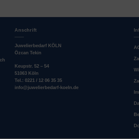
Anschrift
In
Juwelierbedarf KÖLN
A
Özcan Tekin
Za
ich
Keupstr. 52 – 54
Wi
51063 Köln
Tel.: 0221 / 12 06 35 35
Za
info@juwelierbedarf-koeln.de
Im
Da
Be
Do