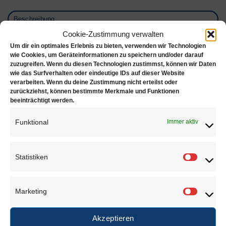
Beschreibung
Cookie-Zustimmung verwalten
Zusätzliche Informationen
Um dir ein optimales Erlebnis zu bieten, verwenden wir Technologien
wie Cookies, um Geräteinformationen zu speichern und/oder darauf
Doublé 24K vergoldete Spaltringe
zuzugreifen. Wenn du diesen Technologien zustimmst, können wir Daten
wie das Surfverhalten oder eindeutige IDs auf dieser Website
Drahtstärken:
verarbeiten. Wenn du deine Zustimmung nicht erteilst oder
zurückziehst, können bestimmte Merkmale und Funktionen
beeinträchtigt werden.
Ø 5.00mm = 0.70 mm
Ø 6.00mm = 0.80 mm
Funktional
Immer aktiv
Ø 7.00mm = 0.85 mm
Statistiken
Statisti
ÄHNLICHE PRODUKTE
Marketing
Marketi
Akzeptieren