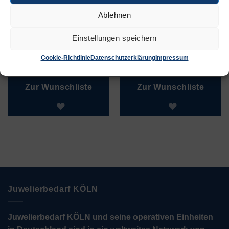
Ablehnen
Einstellungen speichern
925 Silber
925 Silber, offen
vergoldet
Cookie-Richtlinie
Datenschutzerklärung
Impressum
€
1,30
€
0,20
–
€
2,75
Zur Wunschliste
Zur Wunschliste
Juwelierbedarf KÖLN
Juwelierbedarf KÖLN und seine operativen Einheiten