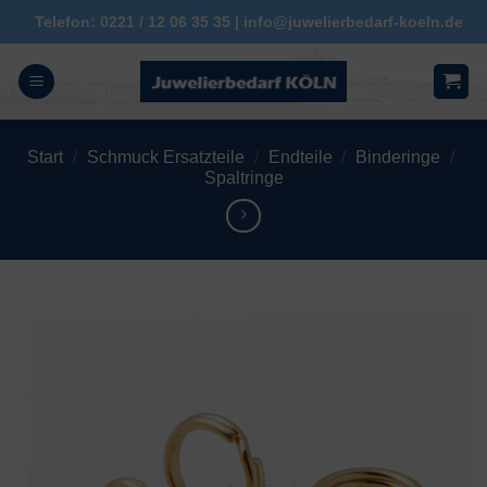
Zum
Telefon: 0221 / 12 06 35 35 | info@juwelierbedarf-koeln.de
Inhalt
springen
Start
/
Schmuck Ersatzteile
/
Endteile
/
Binderinge
/
Spaltringe