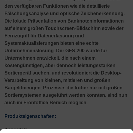
den verfügbaren Funktionen wie die detaillierte
Fälschungsanalyse und optische Zeichenerkennung.
Die lokale Präsentation von Banknoteninformationen
auf einem großen Touchscreen-Bildschirm sowie der
Fernzugriff für Datenerfassung und
Systemaktualisierungen bieten eine echte
Unternehmenslösung. Der GFS-200 wurde für
Unternehmen entwickelt, die nach einem
kostengünstigen, aber dennoch leistungsstarken
Sortiergerät suchen, und revolutioniert die Desktop-
Verarbeitung von kleinen, mittleren und großen
Bargeldmengen. Prozesse, die früher nur mit großen
Sortiersystemen ausgeführt werden konnten, sind nun
auch im Frontoffice-Bereich möglich.
Produkteigenschaften:
Kapazität: