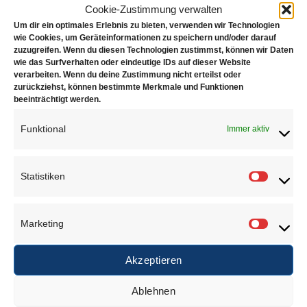
Cookie-Zustimmung verwalten
Kapazität des Eingabefachs: 500 Banknoten
Um dir ein optimales Erlebnis zu bieten, verwenden wir Technologien
wie Cookies, um Geräteinformationen zu speichern und/oder darauf
(Erweiterung 1.000 Banknoten)
zuzugreifen. Wenn du diesen Technologien zustimmst, können wir Daten
wie das Surfverhalten oder eindeutige IDs auf dieser Website
Kapazität des Stapelfachs: 200 Banknoten
verarbeiten. Wenn du deine Zustimmung nicht erteilst oder
zurückziehst, können bestimmte Merkmale und Funktionen
Kapazität des Rückweisungsfachs: 100 Banknoten
beeinträchtigt werden.
Abmessungen:
Funktional
Immer aktiv
303 × 347 × 316 mm (Höhe mit Zuführung: 362 mm)
Statistiken
Zählleistung:
Statisti
Stückzählung: 1.300 Banknoten pro Minute
Marketing
Marketi
Wertzählung: 1.200 Banknoten pro Minute
Akzeptieren
Fitness-Erkennung: 1.000 Banknoten pro Minute
Optische Zeichenerkennung: 1000 Banknoten pro
Ablehnen
Minute