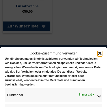
Einsatzwanne
€
59,00
Zur Wunschliste
Cookie-Zustimmung verwalten
Juwelierbedarf KÖLN
Um dir ein optimales Erlebnis zu bieten, verwenden wir Technologien
wie Cookies, um Geräteinformationen zu speichern und/oder darauf
zuzugreifen. Wenn du diesen Technologien zustimmst, können wir Daten
Juwelierbedarf KÖLN und seine operativen Einheiten
wie das Surfverhalten oder eindeutige IDs auf dieser Website
in Deutschland sind in ein weltweites Netzwerk von
verarbeiten. Wenn du deine Zustimmung nicht erteilst oder
Unternehmen eingebunden, die sich alle demselben
zurückziehst, können bestimmte Merkmale und Funktionen
beeinträchtigt werden.
Ziel verschrieben haben. Konsequente Orientierung an
den Bedürfnissen des Kunden.
Funktional
Immer aktiv