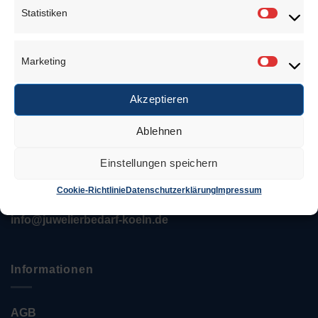
Über uns
Statistiken
Statisti
Marketing
Marketi
Anschrift
Akzeptieren
Juwelierbedarf KÖLN
Ablehnen
Özcan Tekin
Einstellungen speichern
Keupstr. 52 – 54
51063 Köln
Cookie-Richtlinie
Datenschutzerklärung
Impressum
Tel.: 0221 / 12 06 35 35
info@juwelierbedarf-koeln.de
Informationen
AGB