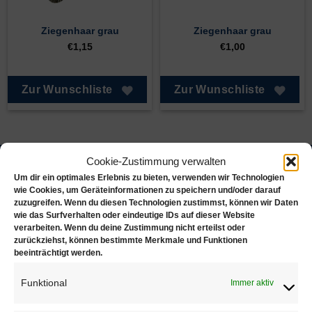
Ziegenhaar grau
Ziegenhaar grau
€
1,15
€
1,00
Zur Wunschliste
Zur Wunschliste
Cookie-Zustimmung verwalten
Juwelierbedarf KÖLN
Um dir ein optimales Erlebnis zu bieten, verwenden wir Technologien
wie Cookies, um Geräteinformationen zu speichern und/oder darauf
zuzugreifen. Wenn du diesen Technologien zustimmst, können wir Daten
Juwelierbedarf KÖLN und seine operativen Einheiten
wie das Surfverhalten oder eindeutige IDs auf dieser Website
verarbeiten. Wenn du deine Zustimmung nicht erteilst oder
in Deutschland sind in ein weltweites Netzwerk von
zurückziehst, können bestimmte Merkmale und Funktionen
Unternehmen eingebunden, die sich alle demselben
beeinträchtigt werden.
Ziel verschrieben haben. Konsequente Orientierung an
den Bedürfnissen des Kunden.
Funktional
Immer aktiv