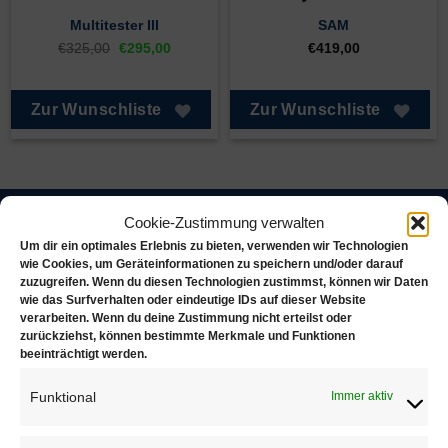
Multitester III
SAM
Ursprünglicher
Aktueller
€
325,00
€
295,00
€
419,00
Preis
Preis
war:
ist:
€325,00
€295,00.
Zur Wunschliste
Zur Wunschliste
Cookie-Zustimmung verwalten
Juwelierbedarf KÖLN
Um dir ein optimales Erlebnis zu bieten, verwenden wir Technologien
wie Cookies, um Geräteinformationen zu speichern und/oder darauf
zuzugreifen. Wenn du diesen Technologien zustimmst, können wir Daten
Juwelierbedarf KÖLN und seine operativen Einheiten
wie das Surfverhalten oder eindeutige IDs auf dieser Website
in Deutschland sind in ein weltweites Netzwerk von
verarbeiten. Wenn du deine Zustimmung nicht erteilst oder
Unternehmen eingebunden, die sich alle demselben
zurückziehst, können bestimmte Merkmale und Funktionen
beeinträchtigt werden.
Ziel verschrieben haben. Konsequente Orientierung an
den Bedürfnissen des Kunden.
Funktional
Immer aktiv