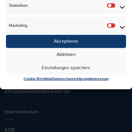
Über uns
Statistiken
Statisti
Marketing
Marketi
Anschrift
Akzeptieren
Juwelierbedarf KÖLN
Ablehnen
Özcan Tekin
Einstellungen speichern
Keupstr. 52 – 54
51063 Köln
Cookie-Richtlinie
Datenschutzerklärung
Impressum
Tel.: 0221 / 12 06 35 35
info@juwelierbedarf-koeln.de
Informationen
AGB