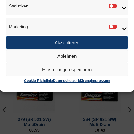
ausschlaggebenden Schwermetalls) versehen.
Statistiken
Statisti
Bedeutung der Symbole:
Pb = enthält Blei
Marketing
Marketi
Cd = enthält Cadmium
Hg = enthält Quecksilber
Akzeptieren
Ablehnen
ÄHNLICHE PRODUKTE
Einstellungen speichern
Cookie-Richtlinie
Datenschutzerklärung
Impressum
379 (SR 521 SW)
364 (SR 621 SW)
MultiDrain
MultiDrain
€
0,59
€
0,49