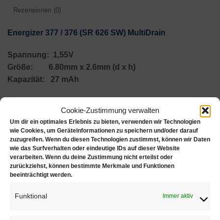
Rezensionen (0)
Energizer 377 / 376 (SR 626 SW) MultiDrain
Spannung: 1,55V
Größe: 6.80mm x 2.6mm (d x h)
Kapazität: 27 mAh
Hinweis zur Entsorgung der Batterien (BattG)
Cookie-Zustimmung verwalten
Um dir ein optimales Erlebnis zu bieten, verwenden wir Technologien
Batterien dürfen nicht mit Hausmüll entsorgt werden.
wie Cookies, um Geräteinformationen zu speichern und/oder darauf
Verbraucher sind gesetzlich verpflichtet die
zuzugreifen. Wenn du diesen Technologien zustimmst, können wir Daten
gebrauchten Batterien bei öffentlichen Sammelstellen
wie das Surfverhalten oder eindeutige IDs auf dieser Website
verarbeiten. Wenn du deine Zustimmung nicht erteilst oder
zu entsorgen. Sie können die von uns erworbenen
zurückziehst, können bestimmte Merkmale und Funktionen
Batterien (frankiert) auch an uns zurücksenden.
beeinträchtigt werden.
Schadstoffhaltige Batterien sind mit einem Zeichen
Funktional
Immer aktiv
(durchgestrichene Mülltonne und einem chemischen
Symbol; Einstufung als schadstoffhaltig