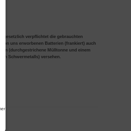
d gesetzlich verpflichtet die gebrauchten
e von uns erworbenen Batterien (frankiert) auch
ichen (durchgestrichene Mülltonne und einem
den Schwermetalls) versehen.
tiken
ting
hern