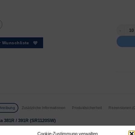
381R (SR
r Wunschliste
hreibung
Zusätzliche Informationen
Produktsicherheit
Rezensionen (
a 381R / 391R (SR1120SW)
nung: 1,55V
Cookie-Zustimmung verwalten