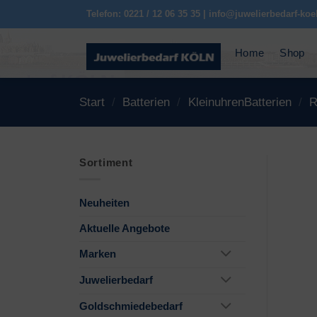
Zum
Telefon: 0221 / 12 06 35 35 | info@juwelierbedarf-koe
Inhalt
springen
Home
Shop
Start
/
Batterien
/
KleinuhrenBatterien
/
R
Sortiment
Neuheiten
Aktuelle Angebote
Marken
Juwelierbedarf
Goldschmiedebedarf