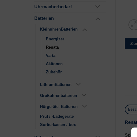
Uhrmacherbedarf
Batterien
KleinuhrenBatterien
Energizer
Zu
Renata
Varta
Aktionen
Zubehör
LithiumBatterien
Großuhrenbatterien
Hörgeräte- Batterien
Besc
Prüf / -Ladegeräte
Renat
Sortierkasten /-box
Span