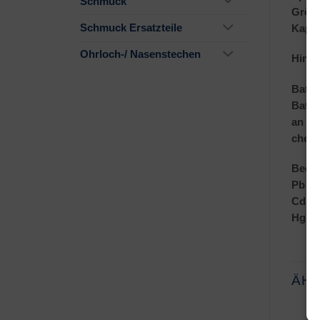
Schmuck
Größ
Schmuck Ersatzteile
Kapaz
Ohrloch-/ Nasenstechen
Hinwe
Batte
Batte
an un
chemi
Bedeu
Pb = 
Cd = 
Hg = 
ÄH