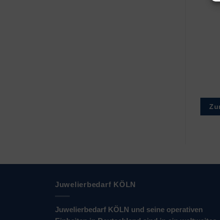
395R (SR 927 SW)
371R (SR 920 SW)
€
0,85
€
0,75
Zur Wunschliste
Zur Wunschliste
Zu
Juwelierbedarf KÖLN
Juwelierbedarf KÖLN und seine operativen