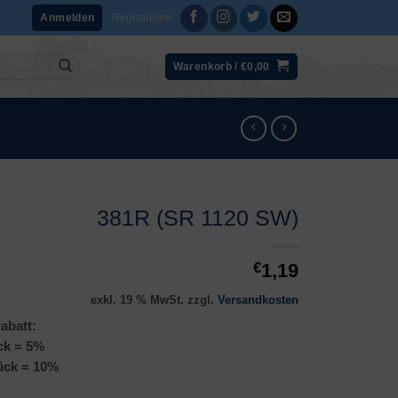
Registrieren
Anmelden
Warenkorb /
€
0,00
381R (SR 1120 SW)
€
1,19
exkl. 19 % MwSt.
zzgl.
Versandkosten
abatt:
ck = 5%
ück = 10%