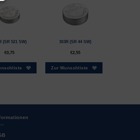
R (SR 521 SW)
303R (SR 44 SW)
€
0,75
€
2,55
nschliste
Zur Wunschliste
formationen
GB