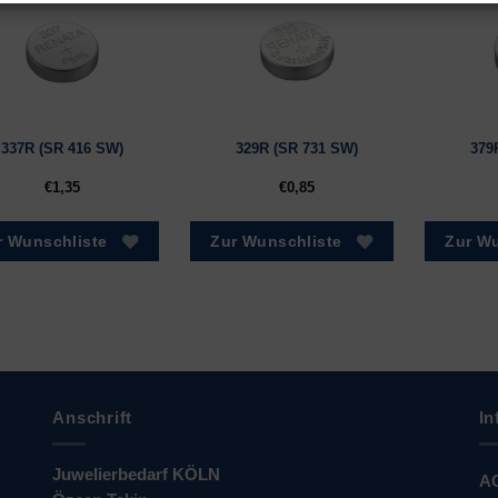
337R (SR 416 SW)
329R (SR 731 SW)
379
€
1,35
€
0,85
r Wunschliste
Zur Wunschliste
Zur Wu
Anschrift
In
Juwelierbedarf KÖLN
A