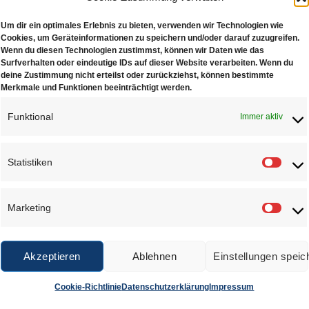
e: 11.60mm x 2.10mm (d x h)
Um dir ein optimales Erlebnis zu bieten, verwenden wir Technologien wie
ität: 50 mAh
Cookies, um Geräteinformationen zu speichern und/oder darauf zuzugreifen.
Wenn du diesen Technologien zustimmst, können wir Daten wie das
is zur Entsorgung der Batterien (BattG)
Surfverhalten oder eindeutige IDs auf dieser Website verarbeiten. Wenn du
deine Zustimmung nicht erteilst oder zurückziehst, können bestimmte
rien dürfen nicht mit Hausmüll entsorgt werden. Verbraucher sin
Merkmale und Funktionen beeinträchtigt werden.
rien bei öffentlichen Sammelstellen zu entsorgen. Sie können di
Funktional
Immer aktiv
s zurücksenden. Schadstoffhaltige Batterien sind mit einem Ze
schen Symbol; Einstufung als schadstoffhaltig ausschlaggeben
Statistiken
tung der Symbole:
Statis
enthält Blei
enthält Cadmium
Marketing
enthält Quecksilber
Marke
Akzeptieren
Ablehnen
Einstellungen speic
NLICHE PRODUKTE
Cookie-Richtlinie
Datenschutzerklärung
Impressum