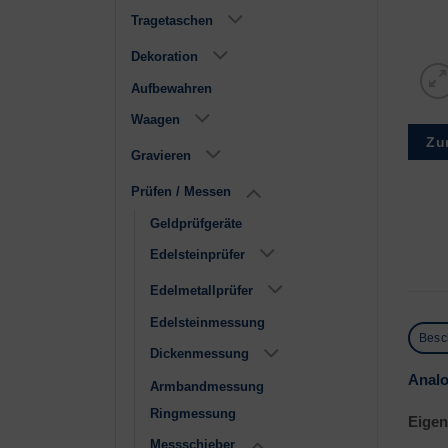
Tragetaschen
Dekoration
Aufbewahren
Waagen
Zu
Gravieren
Prüfen / Messen
Geldprüfgeräte
Edelsteinprüfer
Edelmetallprüfer
Edelsteinmessung
Besc
Dickenmessung
Analo
Armbandmessung
Ringmessung
Eigen
Messschieber