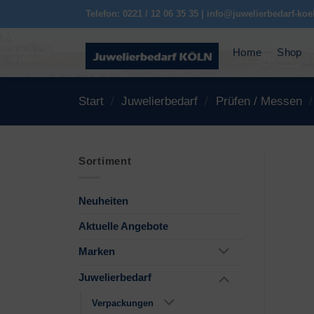
Zum
Telefon: 0221 / 12 06 35 35 | info@juwelierbedarf-koe
Inhalt
springen
Home
Shop
Start
/
Juwelierbedarf
/
Prüfen / Messen
/
Sortiment
Neuheiten
Aktuelle Angebote
Marken
Juwelierbedarf
Verpackungen