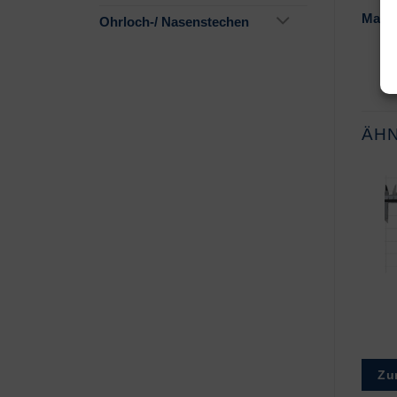
Made
Ohrloch-/ Nasenstechen
ÄH
Analog
DIGI MET IP67
€
29,00
€
169,00
Zur Wunschliste
Zur Wunschliste
Zu