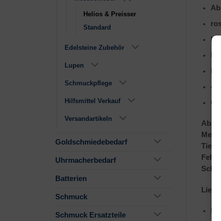
Ab
Helios & Preisser
ros
Standard
Ha
Edelsteine Zubehör
Fe
Lupen
Kr
Schmuckpflege
4-
Hilfsmittel Verkauf
Ge
Versandartikeln
Ables
Messb
Goldschmiedebedarf
Tiefe
Fehle
Uhrmacherbedarf
Schn
Batterien
Liefe
Schmuck
Ku
Schmuck Ersatzteile