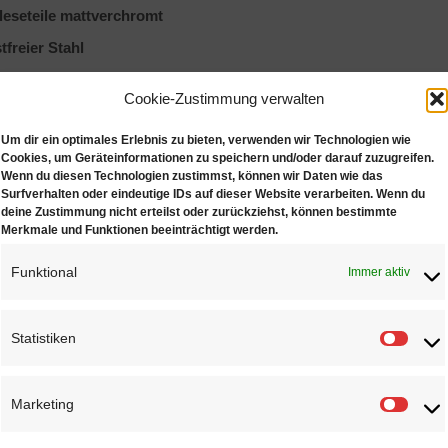
leseteile mattverchromt
tfreier Stahl
uptteilung tiefergelegt
Cookie-Zustimmung verwalten
ststellschraube
Um dir ein optimales Erlebnis zu bieten, verwenden wir Technologien wie
euzspitzen
Cookies, um Geräteinformationen zu speichern und/oder darauf zuzugreifen.
 fach Messung
Wenn du diesen Technologien zustimmst, können wir Daten wie das
Surfverhalten oder eindeutige IDs auf dieser Website verarbeiten. Wenn du
windetabelle
deine Zustimmung nicht erteilst oder zurückziehst, können bestimmte
Merkmale und Funktionen beeinträchtigt werden.
barkeit: 0.02 mm
Funktional
Immer aktiv
ereich: 0 – 150 mm
nmaß: eckig
rgrenze: 0.03mm
Statistiken
abellänge: 40mm
Statis
rumfang:
Marketing
Marke
nstledertasche