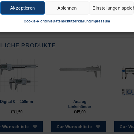
 in Germany
Akzeptieren
Ablehnen
Einstellungen speic
Cookie-Richtlinie
Datenschutzerklärung
Impressum
NLICHE PRODUKTE
Analog
Digital 0 – 150mm
Linkshänder
€
31,50
€
45,00
r Wunschliste
Zur Wunschliste
Zur Wu