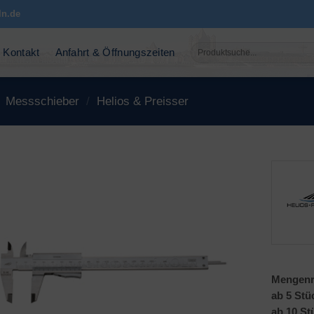
ln.de
Suchen
Kontakt
Anfahrt & Öffnungszeiten
nach:
Messschieber
/
Helios & Preisser
Mengenr
ab 5 Stü
ab 10 St