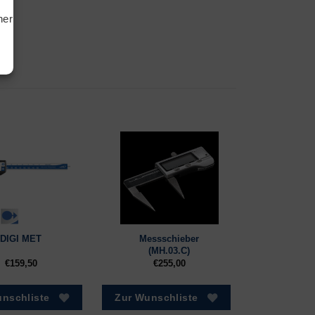
hern
Messschieber
DIGI MET
(MH.03.C)
€
159,50
€
255,00
nschliste
Zur Wunschliste