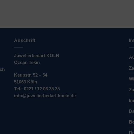
Anschrift
In
Juwelierbedarf KÖLN
A
Özcan Tekin
Za
ich
Keupstr. 52 – 54
Wi
51063 Köln
Tel.: 0221 / 12 06 35 35
Za
info@juwelierbedarf-koeln.de
Im
Da
Be
Do