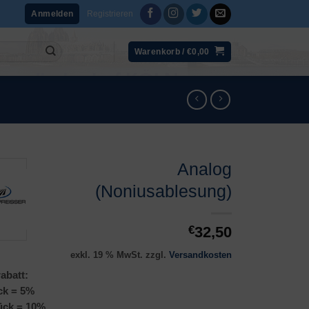
Registrieren
Anmelden
Warenkorb /
€
0,00
Analog
(Noniusablesung)
€
32,50
exkl. 19 % MwSt.
zzgl.
Versandkosten
abatt:
ck = 5%
ück = 10%