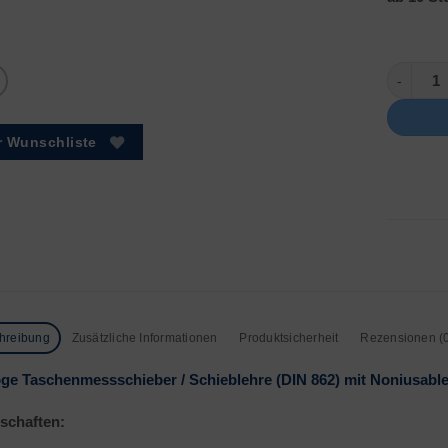
Analog (
r Wunschliste
hreibung
Zusätzliche Informationen
Produktsicherheit
Rezensionen (
ge Taschenmessschieber / Schieblehre (DIN 862) mit Noniusabl
schaften: