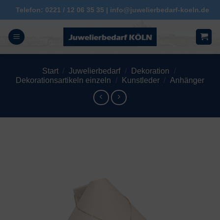
Zum
Telefon: 0221 / 12 06 35 35 | info@juwelierbedarf-koeln.de
Inhalt
springen
Start
/
Juwelierbedarf
/
Dekoration
/
Dekorationsartikeln einzeln
/
Kunstleder
/
Anhänger