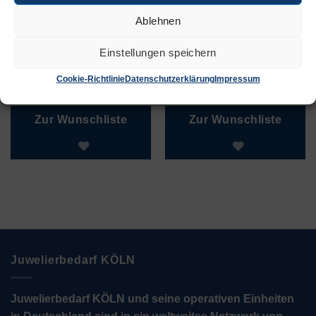
Ablehnen
Einstellungen speichern
Collier + Ketten
Anhänger +
8430
Ketten 6210
Cookie-Richtlinie
Datenschutzerklärung
Impressum
€
27,50
€
21,50
Zur Wunschliste
Zur Wunschliste
Juwelierbedarf KÖLN
Juwelierbedarf KÖLN und seine operativen Einheiten