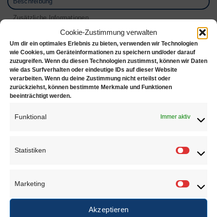
Beschreibung
Zusätzliche Informationen
Cookie-Zustimmung verwalten
Rezensionen (0)
Um dir ein optimales Erlebnis zu bieten, verwenden wir Technologien
wie Cookies, um Geräteinformationen zu speichern und/oder darauf
Maße:
zuzugreifen. Wenn du diesen Technologien zustimmst, können wir Daten
wie das Surfverhalten oder eindeutige IDs auf dieser Website
Höhe: 75 mm
verarbeiten. Wenn du deine Zustimmung nicht erteilst oder
zurückziehst, können bestimmte Merkmale und Funktionen
Breite: 125 mm
beeinträchtigt werden.
Tiefe: 125 mm
Funktional
Immer aktiv
Statistiken
Statisti
ÄHNLICHE PRODUKTE
Marketing
Marketi
Akzeptieren