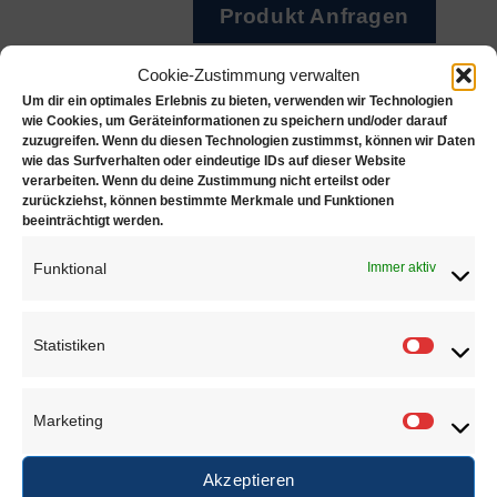
Produkt Anfragen
Cookie-Zustimmung verwalten
Artikelnummer:
06156.1
Um dir ein optimales Erlebnis zu bieten, verwenden wir Technologien
wie Cookies, um Geräteinformationen zu speichern und/oder darauf
zuzugreifen. Wenn du diesen Technologien zustimmst, können wir Daten
wie das Surfverhalten oder eindeutige IDs auf dieser Website
verarbeiten. Wenn du deine Zustimmung nicht erteilst oder
Zusätzliche Informationen
zurückziehst, können bestimmte Merkmale und Funktionen
beeinträchtigt werden.
Rezensionen (0)
Funktional
Immer aktiv
GEWICHT
0,500 kg
Statistiken
Statisti
ÄHNLICHE PRODUKTE
Marketing
Marketi
Akzeptieren