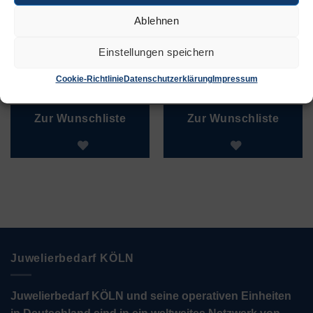
Ablehnen
Einstellungen speichern
Armbandmaß
Armbandmaß
Kunststoff
Aluminium kurz
Cookie-Richtlinie
Datenschutzerklärung
Impressum
€
4,50
€
21,00
Zur Wunschliste
Zur Wunschliste
Juwelierbedarf KÖLN
Juwelierbedarf KÖLN und seine operativen Einheiten