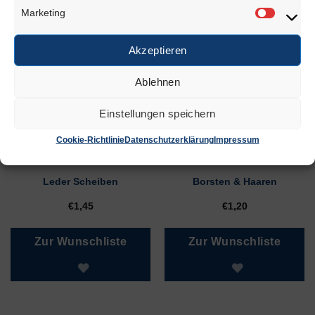
Marketing
Marketi
Akzeptieren
ÄHNLICHE PRODUKTE
Ablehnen
Einstellungen speichern
Cookie-Richtlinie
Datenschutzerklärung
Impressum
Leder Scheiben
Borsten & Haaren
€
1,45
€
1,20
Zur Wunschliste
Zur Wunschliste