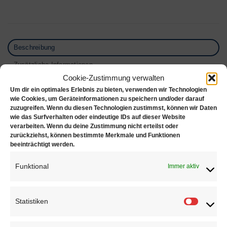
Beschreibung
Zusätzliche Informationen
Cookie-Zustimmung verwalten
Produktsicherheit
Um dir ein optimales Erlebnis zu bieten, verwenden wir Technologien
wie Cookies, um Geräteinformationen zu speichern und/oder darauf
Rezensionen (0)
zuzugreifen. Wenn du diesen Technologien zustimmst, können wir Daten
wie das Surfverhalten oder eindeutige IDs auf dieser Website
Miniaturbürste mit schwarzen Chungking Borsten –
verarbeiten. Wenn du deine Zustimmung nicht erteilst oder
unmontiert
zurückziehst, können bestimmte Merkmale und Funktionen
beeinträchtigt werden.
Abmessungen
:
Funktional
Immer aktiv
Durchmesser: 21mm, 25mm (auch in Ø 17mm,
19mm, 23mm erhältlich;
Sonderbestellung, 6er Pkg.)
Statistiken
Statisti