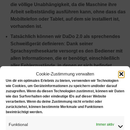
die völlige Unabhängigkeit, da die Maschine ihre
Arbeit selbstständig ausführen kann, ohne dass das
Mobiltelefon oder Tablet, auf dem sie installiert ist,
vorhanden ist.
Tatsächlich können wir DaDo 2.0 als sprechendes
Schweißgerät definieren: Dank seiner
Sprachsynthesekarte versorgt es den Bediener mit
allen Informationen, die er benötigt, einschließlich
aller Fehlerzustände, in denen er sich befindet.
Cookie-Zustimmung verwalten
Die variable Farbe der LEDs in der Schweißkammer
Um dir ein optimales Erlebnis zu bieten, verwenden wir Technologien
ist auch ein weiterer Indikator für den Laserstatus,
wie Cookies, um Geräteinformationen zu speichern und/oder darauf
dieselben LEDs ändern die Farbe in Bezug auf den
zuzugreifen. Wenn du diesen Technologien zustimmst, können wir Daten
wie das Surfverhalten oder eindeutige IDs auf dieser Website
Arbeitsstatus des Lasers: Standby, im Niedrig- oder
verarbeiten. Wenn du deine Zustimmung nicht erteilst oder
Hochleistungsbetriebsmodus.
zurückziehst, können bestimmte Merkmale und Funktionen
beeinträchtigt werden.
Mobile Schnittstelle
Funktional
Immer aktiv