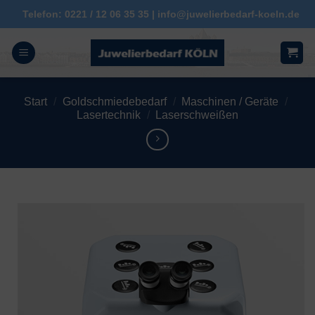
Zum
Telefon: 0221 / 12 06 35 35 | info@juwelierbedarf-koeln.de
Inhalt
springen
Start
/
Goldschmiedebedarf
/
Maschinen / Geräte
/
Lasertechnik
/
Laserschweißen