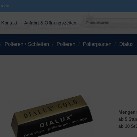
ln.de
Suchen
Kontakt
Anfahrt & Öffnungszeiten
nach:
/
Polieren / Schleifen
/
Polieren
/
Polierpasten
/
Dialux
Mengenr
ab 5 Stü
ab 10 St