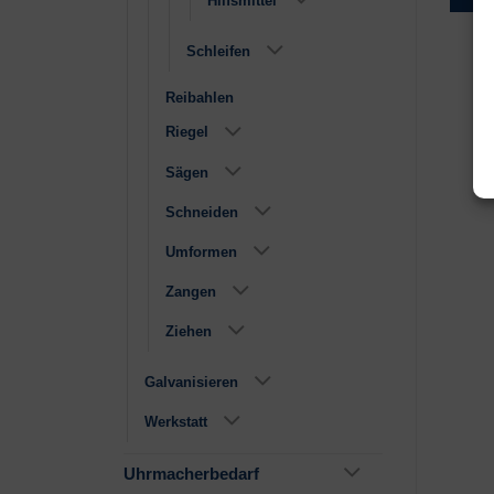
Hilfsmittel
Schleifen
Reibahlen
Riegel
Sägen
Schneiden
Umformen
Zangen
Ziehen
Galvanisieren
Werkstatt
Uhrmacherbedarf