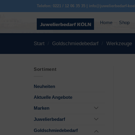
Zum
Telefon: 0221 / 12 06 35 35 | info@juwelierbedarf-koe
Inhalt
springen
Home
Shop
Start
/
Goldschmiedebedarf
/
Werkzeuge
Sortiment
Neuheiten
Aktuelle Angebote
Marken
Juwelierbedarf
Goldschmiedebedarf