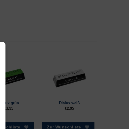
Dialux grün
Dialux weiß
€
3,95
€
2,95
tiken
nschliste
Zur Wunschliste