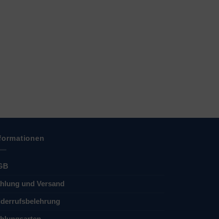
formationen
GB
hlung und Versand
derrufsbelehrung
hlungsarten