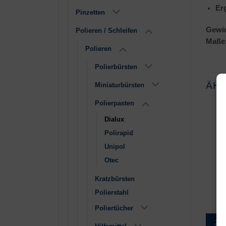
Er
Pinzetten
Gewic
Polieren / Schleifen
Maße:
Polieren
Polierbürsten
ÄH
Miniaturbürsten
Polierpasten
Dialux
Polirapid
Unipol
Otec
Kratzbürsten
Dialux blau
Dialux orange
€
2,85
€
2,85
Polierstahl
Poliertücher
Zur Wunschliste
Zur Wunschliste
Zu