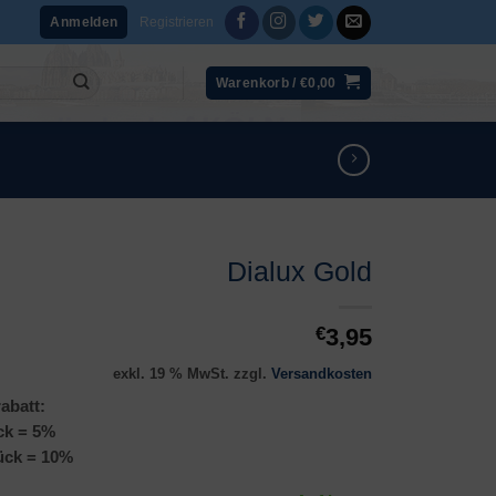
Registrieren
Anmelden
Warenkorb /
€
0,00
Dialux Gold
€
3,95
exkl. 19 % MwSt.
zzgl.
Versandkosten
abatt:
ck = 5%
ück = 10%