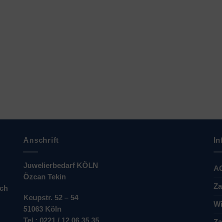
Anschrift
In
Juwelierbedarf KÖLN
A
Özcan Tekin
Za
ich
Keupstr. 52 – 54
Wi
51063 Köln
Tel.: 0221 / 12 06 35 35
Za