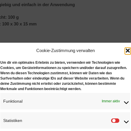
giebig und einfach in der Anwendung
ht: 100 g
 100 x 30 x 15 mm
NLICHE PRODUKTE
Cookie-Zustimmung verwalten
Um dir ein optimales Erlebnis zu bieten, verwenden wir Technologien wie
Cookies, um Geräteinformationen zu speichern und/oder darauf zuzugreifen.
Wenn du diesen Technologien zustimmst, können wir Daten wie das
Surfverhalten oder eindeutige IDs auf dieser Website verarbeiten. Wenn du
deine Zustimmung nicht erteilst oder zurückziehst, können bestimmte
Merkmale und Funktionen beeinträchtigt werden.
Funktional
Immer aktiv
Dialux rot
Dialux gelb
€
3,75
€
2,70
Statistiken
Statis
r Wunschliste
Zur Wunschliste
Zur Wu