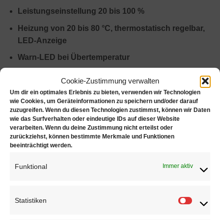
Leistungseinstellung 20 bis 100 %
Heizung von 20 bis 80 °C, thermostatisch regelbar,
LED-Anzeige
Warn-LED bei Übertemperatur
Automatische Kurzzeit-Ultraschallzugabe beim
Cookie-Zustimmung verwalten
Aufheizen zur Vermeidung von Siedeverzug,
Um dir ein optimales Erlebnis zu bieten, verwenden wir Technologien
abschaltbar
wie Cookies, um Geräteinformationen zu speichern und/oder darauf
zuzugreifen. Wenn du diesen Technologien zustimmst, können wir Daten
Timer mit Minutenvorwahl oder Dauerbetrieb
wie das Surfverhalten oder eindeutige IDs auf dieser Website
verarbeiten. Wenn du deine Zustimmung nicht erteilst oder
DEGAS – Schnellentgasungsfunktion
zurückziehst, können bestimmte Merkmale und Funktionen
beeinträchtigt werden.
SweepTec® – ständige Schallfeldoszillation für
gleichmäßige und schonende Reinigung
Funktional
Immer aktiv
Automatische Sicherheitsabschaltung 12 Stunden
nach letztem Tastendruck
Statistiken
Statisti
Füllhöhenmarkierung für sichere Dosierung