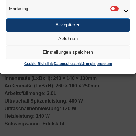
Ablaufhahn für einfaches Entleeren, einteilig
Marketing
geschweißter Auslaufbogen
Marketi
Erhöhter Sprühwasserschutz IP 33 durch fest
Akzeptieren
angeschlossenes Netzkabel und flüssigkeitsdichte
Gehäusefront.
Ablehnen
Einstellungen speichern
Cookie-Richtlinie
Datenschutzerklärung
Impressum
Eigenschaften:
Innenmaße (LxBxH):
240 × 140 × 100mm
Außenmaße (LxBxH):
260 × 160 × 250mm
Arbeitsfüllmenge:
3.0L
Ultraschall Spitzenleistung:
480 W
Ultraschallnennleistung:
120 W
Heizleistung:
140 W
Schwingwanne:
Edelstahl