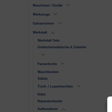
Maschinen / Geräte
Werkzeuge
Galvanisieren
Werkstatt
Werkstatt Sets
Goldschmiedetische & Zubehör
Fassertische
Waschbecken
Stühle
Tisch- / Lupenleuchten
Kittel
Reparaturbeutel
Aufbewahren