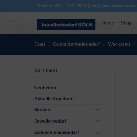
Zum
Telefon: 0221 / 12 06 35 35 | info@juwelierbedarf-koe
Inhalt
springen
Home
Shop
Start
/
Goldschmiedebedarf
/
Werkstatt
/
Sortiment
Neuheiten
Aktuelle Angebote
Marken
Juwelierbedarf
Goldschmiedebedarf