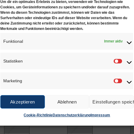
Um dir ein optimales Erlebnis zu bieten, verwenden wir Technologien wie
Cookies, um Geräteinformationen zu speichern und/oder darauf zuzugreifen.
r Wunschliste
Wenn du diesen Technologien zustimmst, können wir Daten wie das
Surfverhalten oder eindeutige IDs auf dieser Website verarbeiten. Wenn du
deine Zustimmung nicht erteilst oder zurückziehst, können bestimmte
Merkmale und Funktionen beeinträchtigt werden.
hreibung
Zusätzliche Informationen
Rezensionen (0)
Funktional
Immer aktiv
verschlussbeutel ohne Beschriftungsfeld.
ialstärke: 0.05 mm
Statistiken
Statis
: 100 Stk.
Marketing
Marke
NLICHE PRODUKTE
Akzeptieren
Ablehnen
Einstellungen speic
Cookie-Richtlinie
Datenschutzerklärung
Impressum