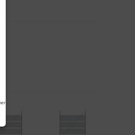
tiken
ting
hern