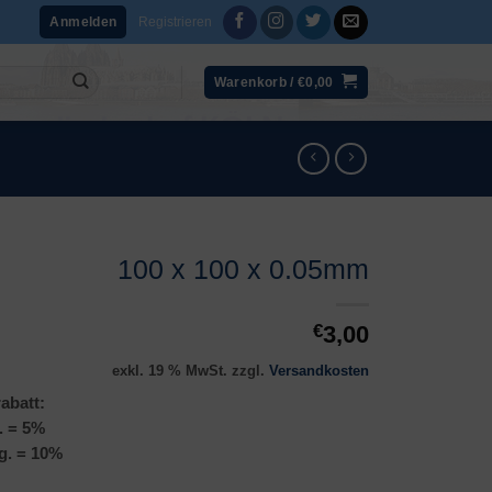
Registrieren
Anmelden
Warenkorb /
€
0,00
100 x 100 x 0.05mm
€
3,00
exkl. 19 % MwSt.
zzgl.
Versandkosten
abatt:
. = 5%
g. = 10%