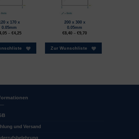
120 x 170 x
200 x 300 x
0.05mm
0.05mm
4,05
–
€
4,25
€
8,40
–
€
9,70
nschliste
Zur Wunschliste
formationen
GB
hlung und Versand
derrufsbelehrung