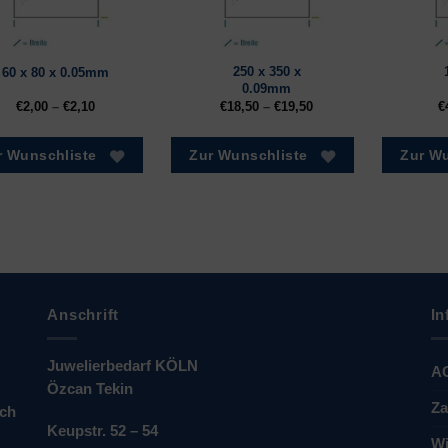
250 x 350 x
60 x 80 x 0.05mm
0.09mm
€
2,00
–
€
2,10
€
18,50
–
€
19,50
€
r Wunschliste
Zur Wunschliste
Zur Wu
Anschrift
In
Juwelierbedarf KÖLN
A
Özcan Tekin
Za
ich
Keupstr. 52 – 54
Wi