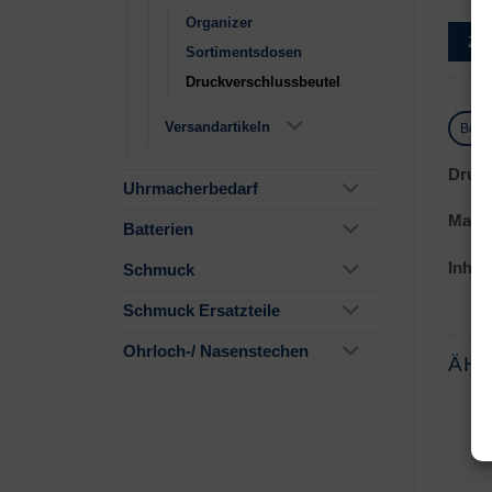
Organizer
Zu
Sortimentsdosen
Druckverschlussbeutel
Versandartikeln
Besc
Druck
Uhrmacherbedarf
Mater
Batterien
Inhalt
Schmuck
Schmuck Ersatzteile
Ohrloch-/ Nasenstechen
ÄH