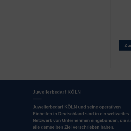
100 x 150 x
80 x 120 x 0.05mm
0.05mm
€
2,80
–
€
3,00
€
3,45
–
€
3,75
Zur Wunschliste
Zur Wunschliste
Zu
Juwelierbedarf KÖLN
Juwelierbedarf KÖLN und seine operativen
Einheiten in Deutschland sind in ein weltweites
Netzwerk von Unternehmen eingebunden, die s
alle demselben Ziel verschrieben haben.