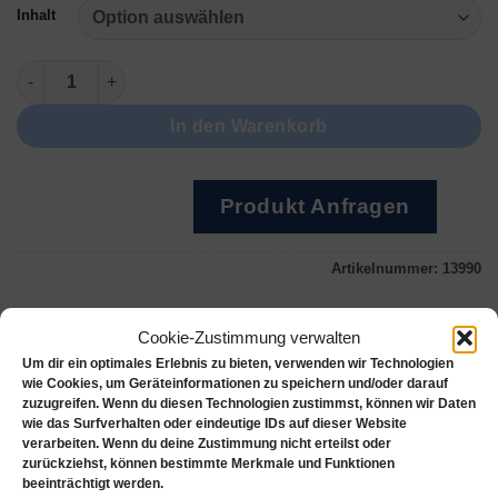
Inhalt
Elma Luxury Clean RED Menge
In den Warenkorb
Produkt Anfragen
Artikelnummer:
13990
Cookie-Zustimmung verwalten
Um dir ein optimales Erlebnis zu bieten, verwenden wir Technologien
wie Cookies, um Geräteinformationen zu speichern und/oder darauf
Beschreibung
zuzugreifen. Wenn du diesen Technologien zustimmst, können wir Daten
Zusätzliche Informationen
wie das Surfverhalten oder eindeutige IDs auf dieser Website
verarbeiten. Wenn du deine Zustimmung nicht erteilst oder
Produktsicherheit
zurückziehst, können bestimmte Merkmale und Funktionen
beeinträchtigt werden.