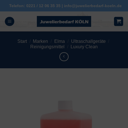
Zum
Telefon: 0221 / 12 06 35 35 | info@juwelierbedarf-koeln.de
Inhalt
springen
Start
/
Marken
/
Elma
/
Ultraschallgeräte
/
Reinigungsmittel
/
Luxury Clean