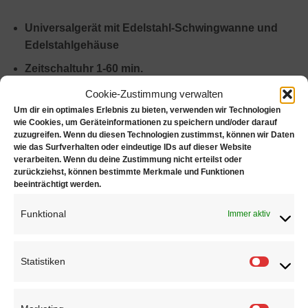
Universalgerät mit Edelstahl-Schwingwanne und
Edelstahlgehäuse
Zeitschaltuhr 1-60 min.
Dauerbetrieb, Ablaufhahn und Heizung
Cookie-Zustimmung verwalten
Um dir ein optimales Erlebnis zu bieten, verwenden wir Technologien
wie Cookies, um Geräteinformationen zu speichern und/oder darauf
zuzugreifen. Wenn du diesen Technologien zustimmst, können wir Daten
wie das Surfverhalten oder eindeutige IDs auf dieser Website
Eigenschaften:
verarbeiten. Wenn du deine Zustimmung nicht erteilst oder
zurückziehst, können bestimmte Merkmale und Funktionen
beeinträchtigt werden.
Innenmaße (LxBxH):
300 × 150 × 150mm
Außenmaße (LxBxH):
330 × 175 × 290mm
Funktional
Immer aktiv
Korb- Innen (LxBxH):
285 x 140 x 135mm
Wanneninhalt:
5.3L
Arbeitsfüllmenge:
4.5L
Statistiken
Statisti
Ultraschall Spitzenleistung:
240 W
Heizleistung:
250 W (20 – 80°C)
Gehäuse:
Edelstahl