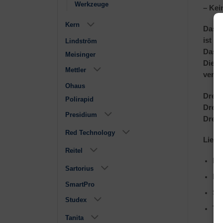
Werkzeuge
– Kei
Kern
Das s
ist e
Lindström
Das r
Meisinger
Die e
Mettler
verhi
Ohaus
Drehm
Polirapid
Drehz
Presidium
Drehr
Red Technology
Liefe
Reitel
Mi
Sartorius
Fu
SmartPro
Sc
Studex
Ti
Tanita