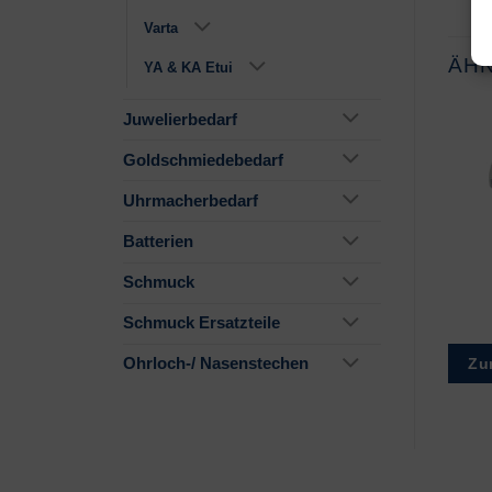
Varta
ÄH
YA & KA Etui
Juwelierbedarf
Goldschmiedebedarf
Uhrmacherbedarf
Batterien
Schmuck
Schmuck Ersatzteile
Zu
Ohrloch-/ Nasenstechen