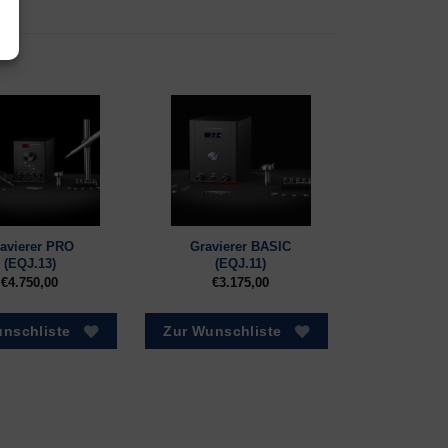
avierer PRO
Gravierer BASIC
(EQJ.13)
(EQJ.11)
€
4.750,00
€
3.175,00
nschliste
Zur Wunschliste