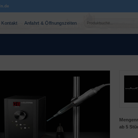
ln.de
Suchen
Kontakt
Anfahrt & Öffnungszeiten
nach:
Mengenr
ab 5 Stü