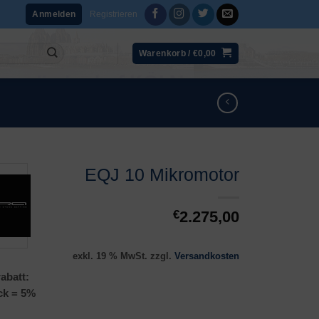
Registrieren
Anmelden
Warenkorb /
€
0,00
EQJ 10 Mikromotor
€
2.275,00
exkl. 19 % MwSt.
zzgl.
Versandkosten
abatt:
ck = 5%