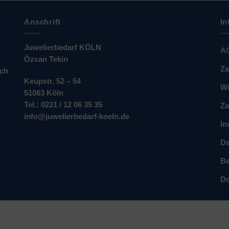
Anschrift
In
Juwelierbedarf KÖLN
A
Özcan Tekin
Za
ich
Keupstr. 52 – 54
Wi
51063 Köln
Tel.: 0221 / 12 06 35 35
Za
info@juwelierbedarf-koeln.de
Im
Da
Be
Do