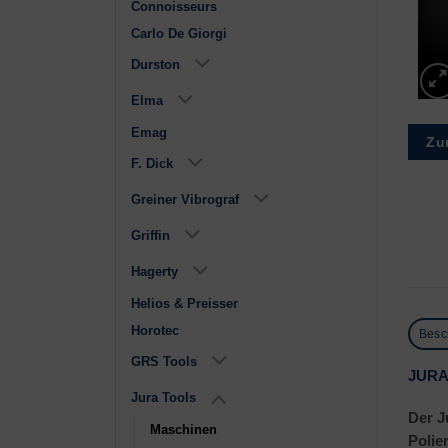
Connoisseurs
Carlo De Giorgi
Durston
Elma
Emag
Zu
F. Dick
Greiner Vibrograf
Griffin
Hagerty
Helios & Preisser
Horotec
Besc
GRS Tools
JURA
Jura Tools
Der J
Maschinen
Polie