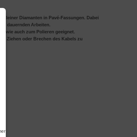
en kleiner Diamanten in Pavé-Fassungen. Dabei
nger dauernden Arbeiten.
 sowie auch zum Polieren geeignet.
 ein Ziehen oder Brechen des Kabels zu
tiken
ting
hern