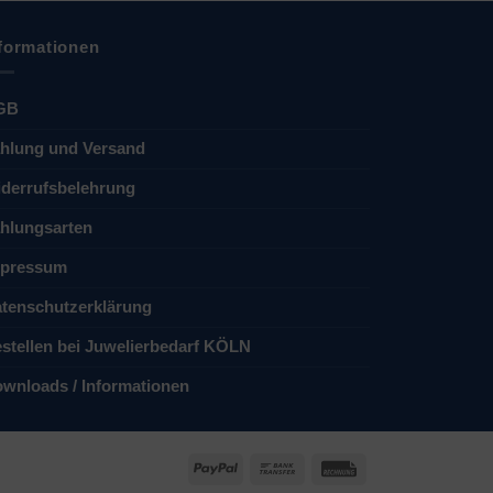
formationen
GB
hlung und Versand
derrufsbelehrung
hlungsarten
pressum
tenschutzerklärung
stellen bei Juwelierbedarf KÖLN
wnloads / Informationen
PayPal
Bank
Rechung
Transfer