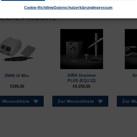
Cookie-Richtlinie
Datenschutzerklärung
Impressum
NLICHE PRODUKTE
JURA Gravierer
Gr
35000 U/ Min.
PLUS (EQJ.12)
€
395,00
€
4.250,00
r Wunschliste
Zur Wunschliste
Zur Wu