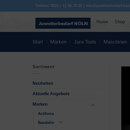
Zum
Telefon: 0221 / 12 06 35 35 | info@juwelierbedarf-koe
Inhalt
springen
Home
Shop
Start
/
Marken
/
Jura Tools
/
Maschinen
Sortiment
Neuheiten
Aktuelle Angebote
Marken
Actiforce
Bandelin