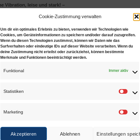
ne Vibration, leise und stark! –
Cookie-Zustimmung verwalten
chlanke Handstück für den Mikromotor ist ideal für das Einsetz
s leicht wie ein Stift und reduziert die Ermüdung der Hand bei lä
Um dir ein optimales Erlebnis zu bieten, verwenden wir Technologien wie
obuste Hochleistungshandstück ist für große Bohrer und Fräser
Cookies, um Geräteinformationen zu speichern und/oder darauf zuzugreifen.
nthaltene Tischhalterung für das Handstück ist unerlässlich, um
Wenn du diesen Technologien zustimmst, können wir Daten wie das
Surfverhalten oder eindeutige IDs auf dieser Website verarbeiten. Wenn du
ndern!
deine Zustimmung nicht erteilst oder zurückziehst, können bestimmte
Merkmale und Funktionen beeinträchtigt werden.
oment: 7,8 N/cm
ahl max.: 35.000 Upm (stufenlos)
Funktional
Immer aktiv
ichtung: Rechtslauf + Linkslauf
rumfang:
Statistiken
Statis
kromotor-Steuereinheit
ßpedal
Marketing
Marke
hlankes Hochleistungs-Handstück
schhalterung für das Handstück
Akzeptieren
Ablehnen
Einstellungen speic