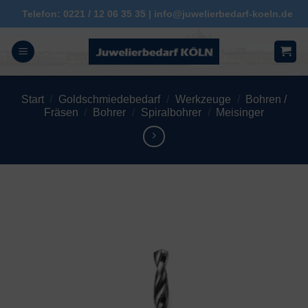
Zum
Telefon: 0221 / 12 06 35 35 | info@juwelierbedarf-koeln.de
Inhalt
springen
Start
/
Goldschmiedebedarf
/
Werkzeuge
/
Bohren /
Fräsen
/
Bohrer
/
Spiralbohrer
/
Meisinger