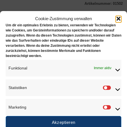
Artikelnummer:
01502
Cookie-Zustimmung verwalten
Um dir ein optimales Erlebnis zu bieten, verwenden wir Technologien
wie Cookies, um Geräteinformationen zu speichern und/oder darauf
Beschreibung
zuzugreifen. Wenn du diesen Technologien zustimmst, können wir Daten
wie das Surfverhalten oder eindeutige IDs auf dieser Website
Zusätzliche Informationen
verarbeiten. Wenn du deine Zustimmung nicht erteilst oder
zurückziehst, können bestimmte Merkmale und Funktionen
Rezensionen (0)
beeinträchtigt werden.
Meisinger Hochleistungsstahl Spiralbohrer, Form
Funktional
Immer aktiv
203HSS; Qualität „Made in Germany“
Statistiken
Statisti
ÄHNLICHE PRODUKTE
Marketing
Marketi
Akzeptieren