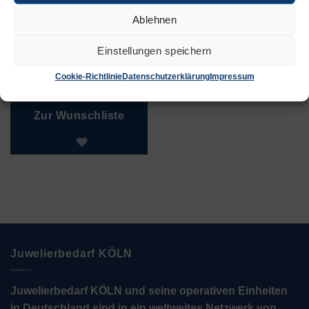
Ablehnen
Einstellungen speichern
Werkzeugstahl
(WS), Form 203
Cookie-Richtlinie
Datenschutzerklärung
Impressum
€
1,35
Zur Wunschliste
Juwelierbedarf KÖLN
Juwelierbedarf KÖLN und seine operativen Einheiten
in Deutschland sind in ein weltweites Netzwerk von