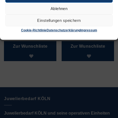
Ablehnen
Einstellungen speichern
Stiftenhalter
Untersatz breit
„DeLuxe“
Cookie-Richtlinie
Datenschutzerklärung
Impressum
€
26,90
€
9,50
Zur Wunschliste
Zur Wunschliste
Juwelierbedarf KÖLN
Juwelierbedarf KÖLN und seine operativen Einheiten