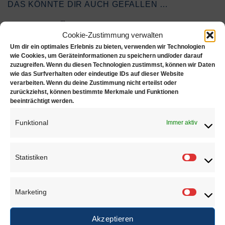
DAS KÖNNTE DIR AUCH GEFALLEN …
Cookie-Zustimmung verwalten
Um dir ein optimales Erlebnis zu bieten, verwenden wir Technologien
wie Cookies, um Geräteinformationen zu speichern und/oder darauf
zuzugreifen. Wenn du diesen Technologien zustimmst, können wir Daten
wie das Surfverhalten oder eindeutige IDs auf dieser Website
verarbeiten. Wenn du deine Zustimmung nicht erteilst oder
zurückziehst, können bestimmte Merkmale und Funktionen
Stiftsausdrücker
beeinträchtigt werden.
„DeLuxe“
€
245,00
Funktional
Immer aktiv
Zur Wunschliste
Statistiken
Statisti
ÄHNLICHE PRODUKTE
Marketing
Marketi
Akzeptieren