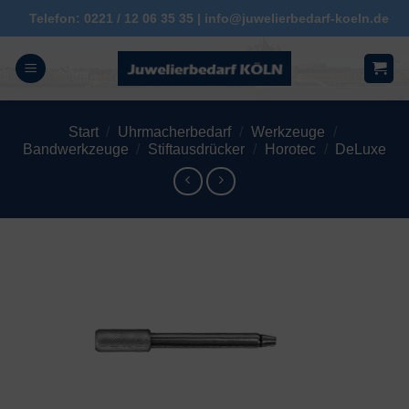
Zum
Telefon: 0221 / 12 06 35 35 | info@juwelierbedarf-koeln.de
Inhalt
springen
Start
/
Uhrmacherbedarf
/
Werkzeuge
/
Bandwerkzeuge
/
Stiftausdrücker
/
Horotec
/
DeLuxe