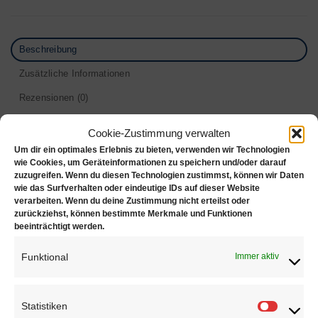
Beschreibung
Zusätzliche Informationen
Rezensionen (0)
WIRU Gewindeschneidwerkzeug Set I im Holzkasten,
Cookie-Zustimmung verwalten
„Made in Germany“
Um dir ein optimales Erlebnis zu bieten, verwenden wir Technologien
wie Cookies, um Geräteinformationen zu speichern und/oder darauf
zuzugreifen. Wenn du diesen Technologien zustimmst, können wir Daten
Inhalt:
wie das Surfverhalten oder eindeutige IDs auf dieser Website
verarbeiten. Wenn du deine Zustimmung nicht erteilst oder
34 Teile
zurückziehst, können bestimmte Merkmale und Funktionen
beeinträchtigt werden.
8 HSS Schneideisen Ø 16mm: je 1x 1.00 – 1.20 – 1.40
Funktional
Immer aktiv
– 1.70 – 2.00 – 2.30 – 2.60 – 3.00 mm
24 WS Gewindebohrer, metrisch rechts: je 3x 1.00 –
1.20 – 1.40 – 1.70 – 2.00 – 2.30 – 2.60 – 3.00 mm
Statistiken
Statisti