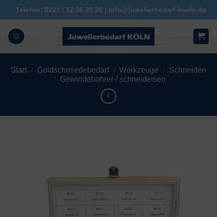
Zum
Telefon: 0221 / 12 06 35 35 | info@juwelierbedarf-koeln.de
Inhalt
springen
Start
/
Goldschmiedebedarf
/
Werkzeuge
/
Schneiden
/
Gewindebohrer-/ schneideisen